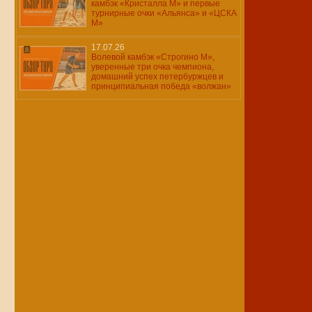
камбэк «Кристалла М» и первые
турнирные очки «Альянса» и «ЦСКА
М»
17.07.26
Волевой камбэк «Строгино М»,
уверенные три очка чемпиона,
домашний успех петербуржцев и
принципиальная победа «волжан»