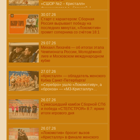
«СШОР №2 – Кристалл»
финишировал с «бронзой»!
30.07.26
Старт с характером: Сборная
Россия вырывает победу на
последних минутах, «Локомотив»
громит соперника со счётом 18:1
29.07.26
Михаил Лихачёв — об итогах этапа
Чемпионата России, Молодёжной
лиге и Московском международном
кубке
27.07.26
«Кристалл» — обладатель женского
Кубка Санкт-Петербурга!
«Серебро» ушло «Локомотиву», а
«бронза» — «МЗ-Кристаллу»…
26.07.26
Сумасшедший камбэк Сборной СПб
и победа «СТЕПСТРОЯ» 8:7: яркие
итоги игрового дня
26.07.26
«Локомотив» бросит вызов
«Кристаллу» в финале женского