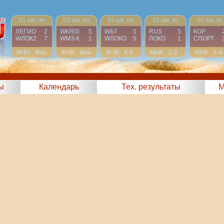
03 авг, пн
03 авг, пн
03 авг, пн
02 авг, вс
02 авг, вс
ЛЕГИО
2
WKRIS
5
WБ7
5
RUS
5
КОР
WЛОК2
7
WМЗ-К
1
WЛОКО
5
ЛОКО
1
СПОРТ
ЖЧП
Фин
ЖЧВ
Фин
ЖЧВ
4-5
ММК
1-2
ММК
3-4
ы
Календарь
Тех. результаты
М