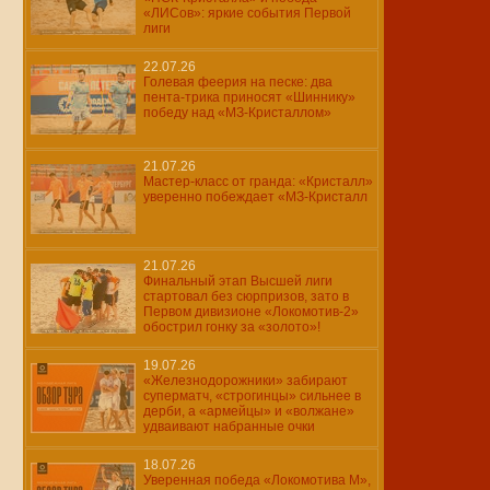
«ЛИСов»: яркие события Первой
лиги
22.07.26
Голевая феерия на песке: два
пента-трика приносят «Шиннику»
победу над «МЗ-Кристаллом»
21.07.26
Мастер-класс от гранда: «Кристалл»
уверенно побеждает «МЗ-Кристалл
21.07.26
Финальный этап Высшей лиги
стартовал без сюрпризов, зато в
Первом дивизионе «Локомотив-2»
обострил гонку за «золото»!
19.07.26
«Железнодорожники» забирают
суперматч, «строгинцы» сильнее в
дерби, а «армейцы» и «волжане»
удваивают набранные очки
18.07.26
Уверенная победа «Локомотива М»,