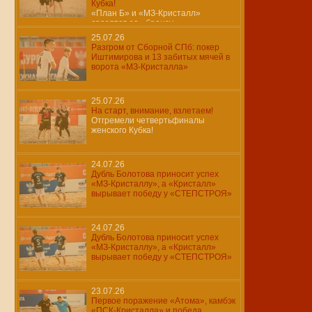
Кубка!
«План Б» и «МЗ-Кристалл»
сразятся за «бронзу»…
25.07.26
Разгром от Сборной СПб: покер
Иштимирова и 13 забитых мячей в
ворота «МЗ-Кристалла»
25.07.26
На старт, внимание, взлетаем!
Отгремели четвертьфиналы
женского Кубка!
24.07.26
Дубль Болотова приносит успех
«МЗ-Кристаллу», а «Кристалл»
вырывает победу у «СТЕПСТРОЯ»
24.07.26
Дубль Болотова приносит успех
«МЗ-Кристаллу», а «Кристалл»
вырывает победу у «СТЕПСТРОЯ»
23.07.26
Первое поражение «Атома», камбэк
«ПСК-Кристалла» и победа