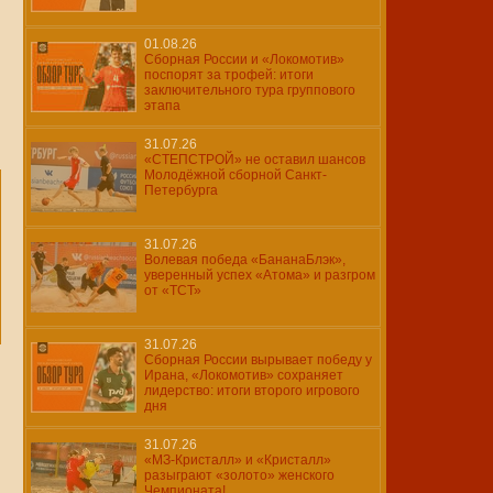
01.08.26
Сборная России и «Локомотив»
поспорят за трофей: итоги
заключительного тура группового
этапа
31.07.26
«СТЕПСТРОЙ» не оставил шансов
Молодёжной сборной Санкт-
Петербурга
31.07.26
Волевая победа «БананаБлэк»,
уверенный успех «Атома» и разгром
от «ТСТ»
31.07.26
Сборная России вырывает победу у
Ирана, «Локомотив» сохраняет
лидерство: итоги второго игрового
дня
31.07.26
«МЗ-Кристалл» и «Кристалл»
разыграют «золото» женского
Чемпионата!