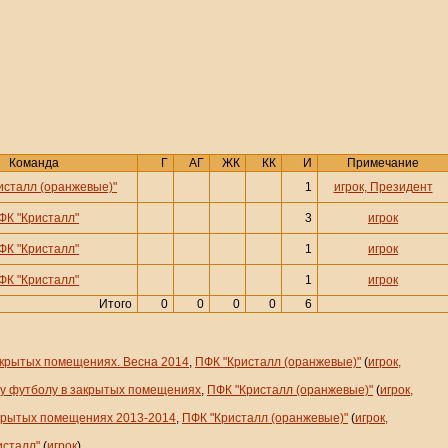
Команда
Г
АГ
ЖК
КК
И
Примечание
исталл (оранжевые)"
1
игрок, Президент
ФК "Кристалл"
3
игрок
ФК "Кристалл"
1
игрок
ФК "Кристалл"
1
игрок
Итого
0
0
0
0
6
акрытых помещениях. Весна 2014
,
ПФК "Кристалл (оранжевые)"
(
игрок,
му футболу в закрытых помещениях
,
ПФК "Кристалл (оранжевые)"
(
игрок,
акрытых помещениях 2013-2014
,
ПФК "Кристалл (оранжевые)"
(
игрок,
исталл"
(
игрок
)