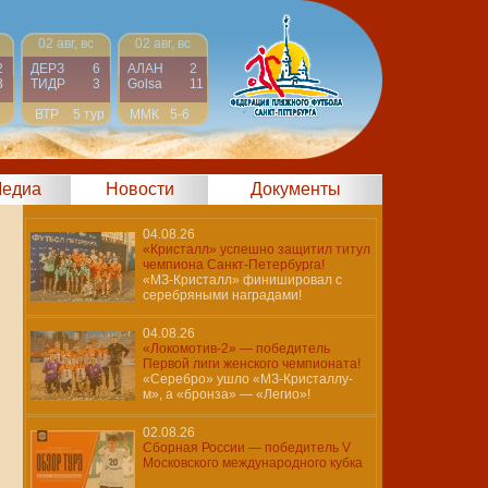
02 авг, вс
02 авг, вс
2
ДЕРЗ
6
АЛАН
2
3
ТИДР
3
Golsa
11
ВТР
5 тур
ММК
5-6
едиа
Новости
Документы
04.08.26
«Кристалл» успешно защитил титул
чемпиона Санкт-Петербурга!
«МЗ-Кристалл» финишировал с
серебряными наградами!
04.08.26
«Локомотив-2» — победитель
Первой лиги женского чемпионата!
«Серебро» ушло «МЗ-Кристаллу-
м», а «бронза» — «Легио»!
02.08.26
Сборная России — победитель V
Московского международного кубка