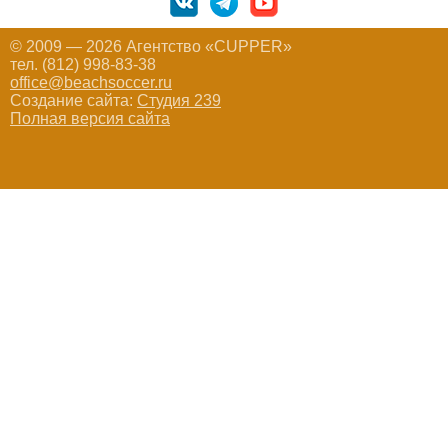
© 2009 — 2026 Агентство «CUPPER»
тел. (812) 998-83-38
office@beachsoccer.ru
Создание сайта:
Студия 239
Полная версия сайта