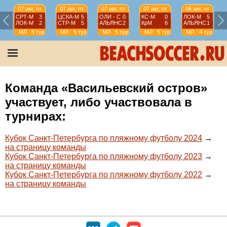
07 авг, пт
07 авг, пт
07 авг, пт
07 авг, пт
06 авг, чт
СРТ-М
3
ЦСКА-М
5
ОЛИ - С
0
КС-М
0
ЛОК-М
5
ЛОК-М
2
СТР-М
5
АЛЬЯНС
2
КрМ
6
АЛЬЯНС
1
МЛ
5 тур
МЛ
5 тур
МЛ
5 тур
МЛ
5 тур
МЛ
4 тур
Команда «Васильевский остров»
участвует, либо участвовала в
турнирах:
Кубок Санкт-Петербурга по пляжному футболу 2024
→
на страницу команды
Кубок Санкт-Петербурга по пляжному футболу 2023
→
на страницу команды
Кубок Санкт-Петербурга по пляжному футболу 2022
→
на страницу команды