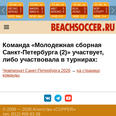
03 авг, пн
03 авг, пн
03 авг, пн
02 авг, вс
02 авг, вс
ЛЕГИО
2
WKRIS
5
WБ7
5
RUS
5
КОР
2
WЛОК2
7
WМЗ-К
1
WЛОКО
5
ЛОКО
1
СПОРТ
3
ЖЧП
Фин
ЖЧВ
Фин
ЖЧВ
4-5
ММК
1-2
ММК
3-4
Команда «Молодежная сборная
Санкт-Петербурга (2)» участвует,
либо участвовала в турнирах:
Чемпионат Санкт-Петербурга 2026
→
на страницу
команды
© 2009 — 2026 Агентство «CUPPER»
тел. (812) 998-83-38