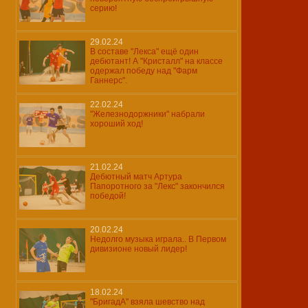
серию!
29.02.24
В составе "Лекса" ещё один
дебютант! А "Кристалл" на классе
одержал победу над "Фарм
Ганнерс".
22.02.24
"Железнодоржники" набрали
хороший ход!
21.02.24
Дебютный матч Артура
Папоротного за "Лекс" закончился
победой!
20.02.24
Недолго музыка играла.. В Первом
дивизионе новый лидер!
18.02.24
"БригадА" взяла шевство над