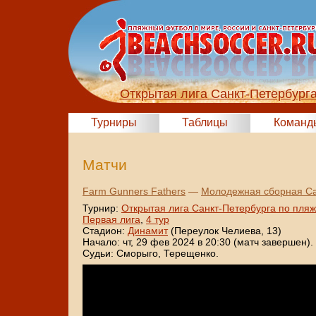
Открытая лига Санкт-Петербург
Турниры
Таблицы
Команд
Матчи
Farm Gunners Fathers
—
Молодежная сборная Са
Турнир:
Открытая лига Санкт-Петербурга по пля
Первая лига
,
4 тур
Стадион:
Динамит
(Переулок Челиева, 13)
Начало: чт, 29 фев 2024 в 20:30 (матч завершен).
Судьи: Сморыго, Терещенко.