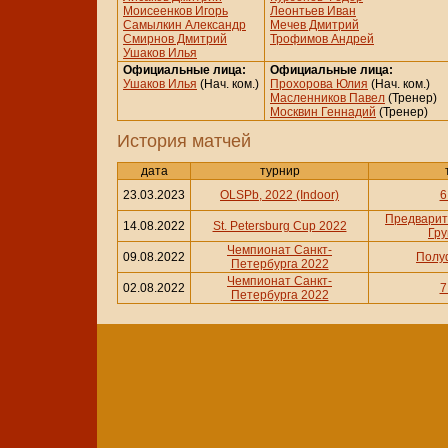
Моисеенков Игорь
Леонтьев Иван
Самылкин Александр
Мечев Дмитрий
Смирнов Дмитрий
Трофимов Андрей
Ушаков Илья
Официальные лица:
Официальные лица:
Ушаков Илья
(Нач. ком.)
Прохорова Юлия
(Нач. ком.)
Масленников Павел
(Тренер)
Москвин Геннадий
(Тренер)
История матчей
дата
турнир
23.03.2023
OLSPb, 2022 (Indoor)
6
Предварит
14.08.2022
St. Petersburg Cup 2022
Гру
Чемпионат Санкт-
09.08.2022
Полу
Петербурга 2022
Чемпионат Санкт-
02.08.2022
7
Петербурга 2022