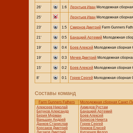
26'
1:6
Леонтьев Иван
Молодежная сборная
25'
Леонтьев Иван
Молодежная сборная
23'
1:5
Смирнов Дмитрий
Farm Gunners Fath
21'
0:5
Банацкий Артемий
Молодежная сбор
19'
0:4
Боев Алексей
Молодежная сборная 
19'
0:3
Мечев Дмитрий
Молодежная сборная
15'
0:2
Боев Алексей
Молодежная сборная 
8'
0:1
Горев Сергей
Молодежная сборная С
Составы команд
Farm Gunners Fathers
Молодежная сборная Санкт-П
Алексеев Николай
Ахмедов Рустам
Бегунов Александр
Банацкий Артемий
Берия Мурман
Боев Алексей
Ваньшин Андрей
Борисов Никита
Данков Станислав
Горев Сергей
Корсаков Дмитрий
Крюков Елисей
Лисаков Дмитрий
Курзенев Федор