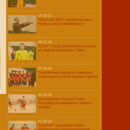
15.03.24
"Кристалл Ю21" заработал свои
первые очки в Чемпионате!
09.03.24
"ЦСКА" после длительного отпуска
не сумели переиграть "Лекс"..
07.03.24
Подопечные Михаила Семёнова
закрепили за собой первую строчку!
02.03.24
Молодёжная сборная Санкт-
Петербурга одерживает первую
победу!
01.03.24
"ЦСКА-М" продлевает свою
невероятную беспроигрышную