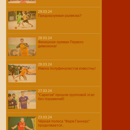
29.03.24
Предсказуемая развязка?
28.03.24
Финишная прямая Первого
дивизиона!
28.03.24
Имена полуфиналистов известны!
27.03.24
"Саратов" прошли групповой этап
без поражений!
23.03.24
Чёрная полоса "Фарм Ганнерс"
продолжается..