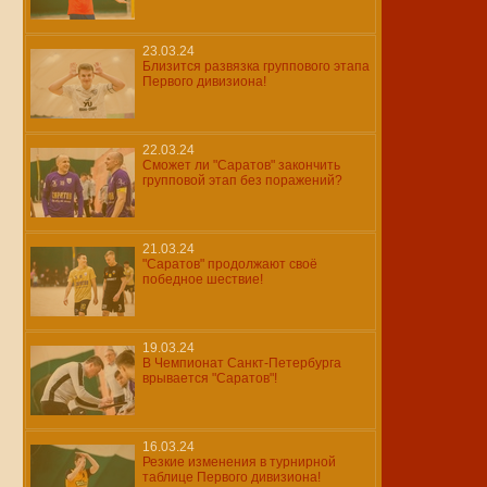
23.03.24
Близится развязка группового этапа
Первого дивизиона!
22.03.24
Сможет ли "Саратов" закончить
групповой этап без поражений?
21.03.24
"Саратов" продолжают своё
победное шествие!
19.03.24
В Чемпионат Санкт-Петербурга
врывается "Саратов"!
16.03.24
Резкие изменения в турнирной
таблице Первого дивизиона!