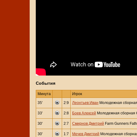
События
Минута
Игрок
35'
2:9
Леонтьев Иван
Молодежная сборная
33'
2:8
Боев Алексей
Молодежная сборная 
30'
2:7
Смирнов Дмитрий
Farm Gunners Fath
30'
1:7
Мечев Дмитрий
Молодежная сборная