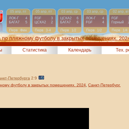
05 апр, пт
05 апр, пт
03 апр, ср
03 апр, ср
02 апр, вт
ЛОК-Г
4
FGF
3
ЦСКА2
6
ЛОК-Г
4
FGF
БАГА7
5
ЦСКА2
2
БАГА7
6
FGF
4
Горный
Перв
Фин
Перв
3-4
Перв
1/2
Перв
1/2
Перв
1/4
а по пляжному футболу в закрытых помещениях. 202
ы
Статистика
Календарь
Тех. 
нкт-Петербурга
2:9
жному футболу в закрытых помещениях. 2024
,
Санкт-Петербург.