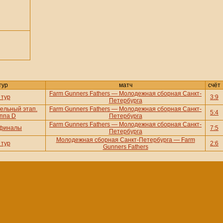
тур
матч
счёт
Farm Gunners Fathers — Молодежная сборная Санкт-
 тур
3:9
Петербурга
ельный этап.
Farm Gunners Fathers — Молодежная сборная Санкт-
5:4
ппа D
Петербурга
Farm Gunners Fathers — Молодежная сборная Санкт-
финалы
7:5
Петербурга
Молодежная сборная Санкт-Петербурга — Farm
 тур
2:6
Gunners Fathers