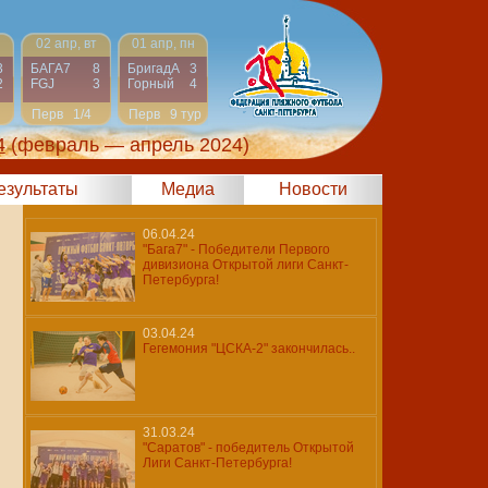
02 апр, вт
01 апр, пн
3
БАГА7
8
БригадА
3
2
FGJ
3
Горный
4
Перв
1/4
Перв
9 тур
4
(февраль — апрель 2024)
результаты
Медиа
Новости
06.04.24
"Бага7" - Победители Первого
дивизиона Открытой лиги Санкт-
Петербурга!
03.04.24
Гегемония "ЦСКА-2" закончилась..
31.03.24
"Саратов" - победитель Открытой
Лиги Санкт-Петербурга!