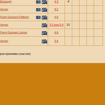
—
БригадА
4:3
4'
—
Артис
9:2
—
Farm Gunners Fathers
4:6
—
Артис
3:3 пен.5:4
21'
—
Farm Gunners Junior
4:6
—
Артис
3:4
грок принимал участие)