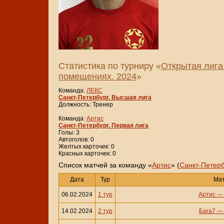
Статистика по турниру «
Открытая лига
помещениях. 2024
»
Команда:
ЛЕКС
Санкт-Петербург. Высшая лига
Должность: Тренер
Команда:
Артис
Санкт-Петербург. Первая лига
Голы: 3
Автоголов: 0
Желтых карточек: 0
Красных карточек: 0
Cписок матчей за команду «
Артис
» (
Санкт-Петерб
Дата
Тур
Ма
06.02.2024
1 тур
Артис
14.02.2024
2 тур
Бага7