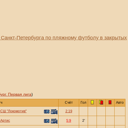
 Санкт-Петербурга по пляжному футболу в закрытых
ург. Первая лига
)
тч
Счёт
Гол
Авто
—
СШ "Локомотив"
2:19
—
Артис
5:9
2'