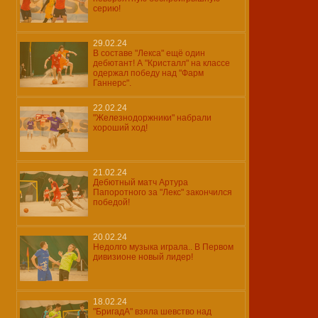
серию!
29.02.24
В составе "Лекса" ещё один
дебютант! А "Кристалл" на классе
одержал победу над "Фарм
Ганнерс".
22.02.24
"Железнодоржники" набрали
хороший ход!
21.02.24
Дебютный матч Артура
Папоротного за "Лекс" закончился
победой!
20.02.24
Недолго музыка играла.. В Первом
дивизионе новый лидер!
18.02.24
"БригадА" взяла шевство над