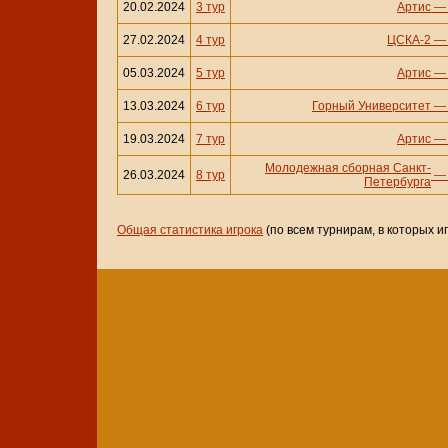
20.02.2024
3 тур
Артис
27.02.2024
4 тур
ЦСКА-2
05.03.2024
5 тур
Артис
13.03.2024
6 тур
Горный Университет
19.03.2024
7 тур
Артис
Молодежная сборная Санкт-
26.03.2024
8 тур
Петербурга
Общая статистика игрока
(по всем турнирам, в которых и