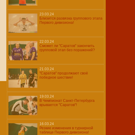
23.03.24
Близится развязка группового этапа
Первого дивизиона!
22.03.24
Сможет ли "Саратов" закончить
групповой этап без поражений?
21.03.24
"Саратов" продолжают своё
победное шествие!
19.03.24
В Чемпионат Санкт-Петербурга
врывается "Саратов"!
16.03.24
Резкие изменения в турнирной
таблице Первого дивизиона!