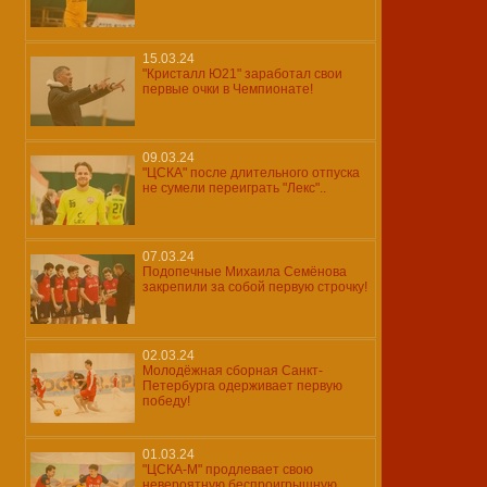
15.03.24
"Кристалл Ю21" заработал свои
первые очки в Чемпионате!
09.03.24
"ЦСКА" после длительного отпуска
не сумели переиграть "Лекс"..
07.03.24
Подопечные Михаила Семёнова
закрепили за собой первую строчку!
02.03.24
Молодёжная сборная Санкт-
Петербурга одерживает первую
победу!
01.03.24
"ЦСКА-М" продлевает свою
невероятную беспроигрышную