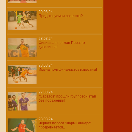
29.03.24
Предсказуемая развязка?
28.03.24
Финишная прямая Первого
дивизиона!
28.03.24
Имена полуфиналистов известны!
27.03.24
"Саратов" прошли групповой этап
без поражений!
23.03.24
Чёрная полоса "Фарм Ганнерс"
продолжается..