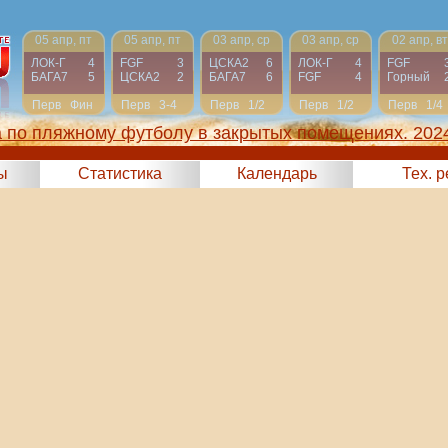
05 апр, пт
05 апр, пт
03 апр, ср
03 апр, ср
02 апр, вт
ЛОК-Г
4
FGF
3
ЦСКА2
6
ЛОК-Г
4
FGF
БАГА7
5
ЦСКА2
2
БАГА7
6
FGF
4
Горный
Перв
Фин
Перв
3-4
Перв
1/2
Перв
1/2
Перв
1/4
а по пляжному футболу в закрытых помещениях. 202
ы
Статистика
Календарь
Тех. 