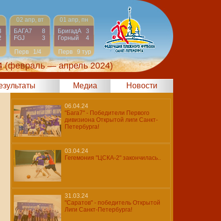
02 апр, вт
01 апр, пн
3
БАГА7
8
БригадА
3
2
FGJ
3
Горный
4
Перв
1/4
Перв
9 тур
4
(февраль — апрель 2024)
результаты
Медиа
Новости
06.04.24
"Бага7" - Победители Первого
дивизиона Открытой лиги Санкт-
Петербурга!
03.04.24
Гегемония "ЦСКА-2" закончилась..
31.03.24
"Саратов" - победитель Открытой
Лиги Санкт-Петербурга!