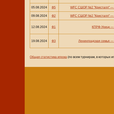
05.08.2024
Ф5
WFC СШОР №2 "Кристалл"
09.08.2024
Ф2
WFC СШОР №2 "Кристалл"
12.08.2024
Ф1
КПРФ-Урицк
19.08.2024
Ф3
Ленинградская семья
Общая статистика игрока
(по всем турнирам, в которых и