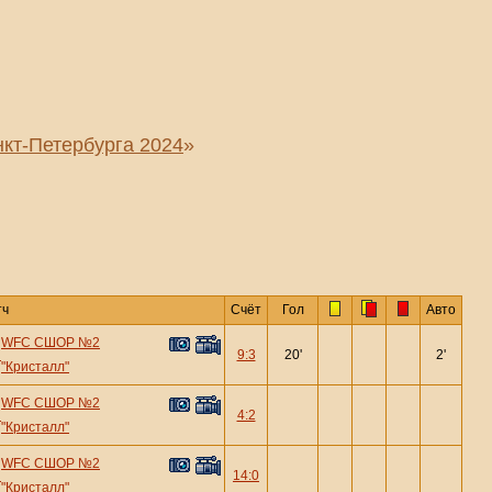
кт-Петербурга 2024
»
тч
Счёт
Гол
Авто
WFC СШОР №2
—
9:3
20'
2'
"Кристалл"
WFC СШОР №2
—
4:2
"Кристалл"
WFC СШОР №2
—
14:0
"Кристалл"