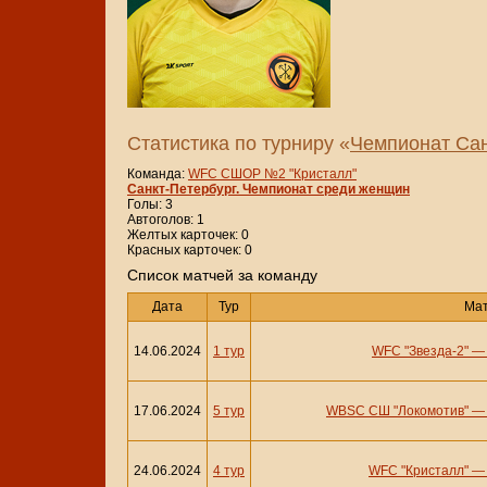
Статистика по турниру «
Чемпионат Сан
Команда:
WFC СШОР №2 "Кристалл"
Санкт-Петербург. Чемпионат среди женщин
Голы: 3
Автоголов: 1
Желтых карточек: 0
Красных карточек: 0
Cписок матчей за команду
Дата
Тур
Ма
14.06.2024
1 тур
WFC "Звезда-2"
17.06.2024
5 тур
WBSC СШ "Локомотив"
24.06.2024
4 тур
WFC "Кристалл"