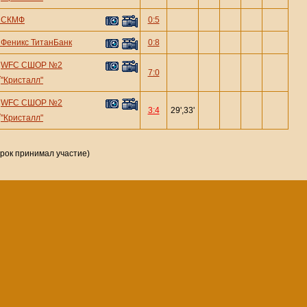
—
СКМФ
0:5
—
Феникс ТитанБанк
0:8
WFC СШОР №2
—
7:0
"Кристалл"
WFC СШОР №2
—
3:4
29',33'
"Кристалл"
грок принимал участие)