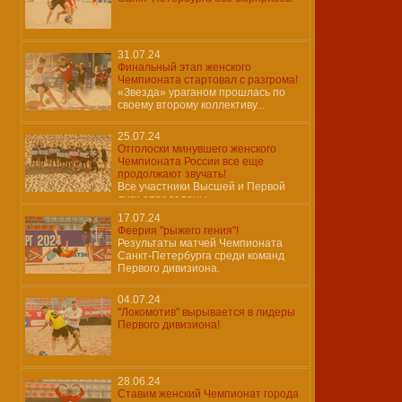
31.07.24
Финальный этап женского
Чемпионата стартовал с разгрома!
«Звезда» ураганом прошлась по
своему второму коллективу...
25.07.24
Отголоски минувшего женского
Чемпионата России все еще
продолжают звучать!
Все участники Высшей и Первой
лиги определены…
17.07.24
Феерия "рыжего гения"!
Результаты матчей Чемпионата
Санкт-Петербурга среди команд
Первого дивизиона.
04.07.24
"Локомотив" вырывается в лидеры
Первого дивизиона!
28.06.24
Ставим женский Чемпионат города