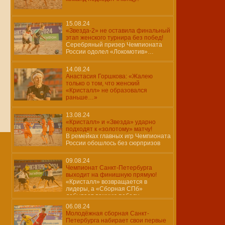
15.08.24
«Звезда-2» не оставила финальный
этап женского турнира без побед!
Серебряный призер Чемпионата
России одолел «Локомотив»…
14.08.24
Анастасия Горшкова: «Жалею
только о том, что женский
«Кристалл» не образовался
раньше…»
13.08.24
«Кристалл» и «Звезда» ударно
подходят к «золотому» матчу!
В ремейках главных игр Чемпионата
России обошлось без сюрпризов
09.08.24
Чемпионат Санкт-Петербурга
выходит на финишную прямую!
«Кристалл» возвращается в
лидеры, а «Сборная СПб»
добывает важную победу…
06.08.24
Молодёжная сборная Санкт-
Петербурга набирает свои первые