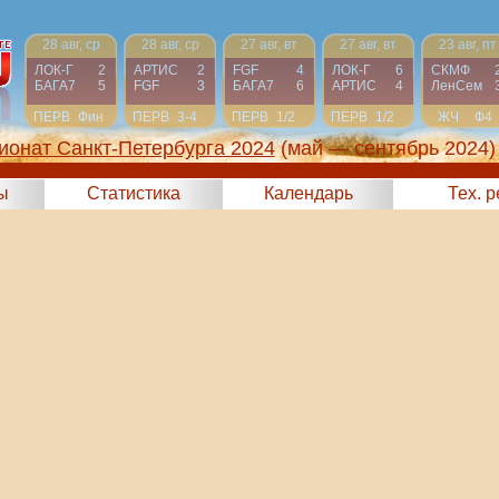
28 авг, ср
28 авг, ср
27 авг, вт
27 авг, вт
23 авг, пт
ЛОК-Г
2
АРТИС
2
FGF
4
ЛОК-Г
6
СКМФ
БАГА7
5
FGF
3
БАГА7
6
АРТИС
4
ЛенСем
ПЕРВ
Фин
ПЕРВ
3-4
ПЕРВ
1/2
ПЕРВ
1/2
ЖЧ
Ф4
ионат Санкт-Петербурга 2024
(май — сентябрь 2024)
ы
Статистика
Календарь
Тех. 