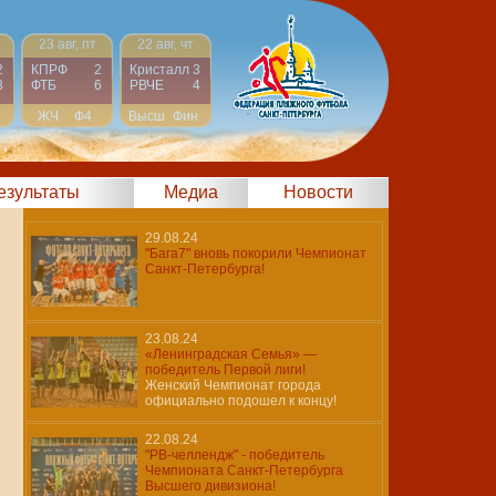
23 авг, пт
22 авг, чт
2
КПРФ
2
Кристалл
3
3
ФТБ
6
РВЧЕ
4
ЖЧ
Ф4
Высш
Фин
результаты
Медиа
Новости
29.08.24
"Бага7" вновь покорили Чемпионат
Санкт-Петербурга!
23.08.24
«Ленинградская Семья» —
победитель Первой лиги!
Женский Чемпионат города
официально подошел к концу!
22.08.24
"РВ-челлендж" - победитель
Чемпионата Санкт-Петербурга
Высшего дивизиона!