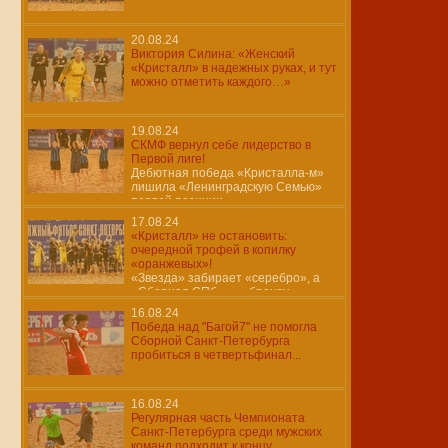
20.08.24
Виктория Силина: «Женский
«Кристалл» в надежных руках, и тут
можно отметить каждого…»
19.08.24
СКМФ вернул себе лидерство в
Первой лиге!
Дебютная победа «Кристалла-м»
лишила «Ленинградскую Семью»
первой позиции…
17.08.24
«Кристалл» не остановить:
очередной трофей в копилку
«оранжевых»!
«Звезда» забирает «серебро», а
«Сборная СПб» — «бронзу»
16.08.24
Победа над "Багой7" не помогла
Сборной Санкт-Петербурга
пробиться в четвертьфинал...
16.08.24
Регулярная часть Чемпионата
Санкт-Петербурга среди мужских
команд подходит к концу..