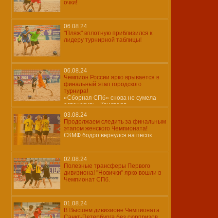
очки!
06.08.24
"Пляж" вплотную приблизился к
лидеру турнирной таблицы!
06.08.24
Чемпион России ярко врывается в
финальный этап городского
турнира!
«Сборная СПб» снова не сумела
остановить «Кристалл»…
03.08.24
Продолжаем следить за финальным
этапом женского Чемпионата!
СКМФ бодро вернулся на песок…
02.08.24
Полезные трансферы Первого
дивизиона! "Новички" ярко вошли в
Чемпионат СПб.
01.08.24
В Высшем дивизионе Чемпионата
Санкт-Петербурга без сюрпризов.