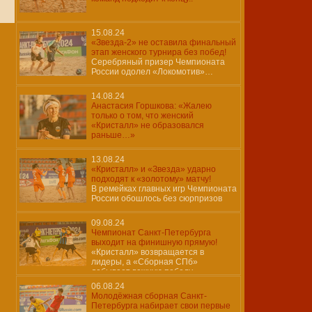
15.08.24
«Звезда-2» не оставила финальный
этап женского турнира без побед!
Серебряный призер Чемпионата
России одолел «Локомотив»…
14.08.24
Анастасия Горшкова: «Жалею
только о том, что женский
«Кристалл» не образовался
раньше…»
13.08.24
«Кристалл» и «Звезда» ударно
подходят к «золотому» матчу!
В ремейках главных игр Чемпионата
России обошлось без сюрпризов
09.08.24
Чемпионат Санкт-Петербурга
выходит на финишную прямую!
«Кристалл» возвращается в
лидеры, а «Сборная СПб»
добывает важную победу…
06.08.24
Молодёжная сборная Санкт-
Петербурга набирает свои первые