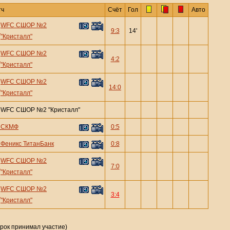
тч
Счёт
Гол
Авто
WFC СШОР №2
—
9:3
14'
"Кристалл"
WFC СШОР №2
—
4:2
"Кристалл"
WFC СШОР №2
—
14:0
"Кристалл"
—
WFC СШОР №2 "Кристалл"
—
СКМФ
0:5
—
Феникс ТитанБанк
0:8
WFC СШОР №2
—
7:0
"Кристалл"
WFC СШОР №2
—
3:4
"Кристалл"
грок принимал участие)