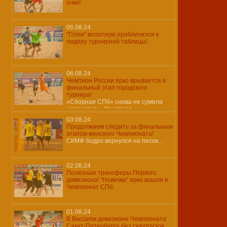
очки!
06.08.24
"Пляж" вплотную приблизился к
лидеру турнирной таблицы!
06.08.24
Чемпион России ярко врывается в
финальный этап городского
турнира!
«Сборная СПб» снова не сумела
остановить «Кристалл»…
03.08.24
Продолжаем следить за финальным
этапом женского Чемпионата!
СКМФ бодро вернулся на песок…
02.08.24
Полезные трансферы Первого
дивизиона! "Новички" ярко вошли в
Чемпионат СПб.
01.08.24
В Высшем дивизионе Чемпионата
Санкт-Петербурга без сюрпризов.