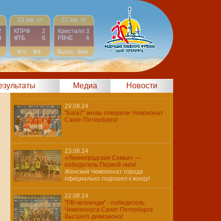
23 авг, пт
22 авг, чт
2
КПРФ
2
Кристалл
3
3
ФТБ
6
РВЧЕ
4
ЖЧ
Ф4
Высш
Фин
результаты
Медиа
Новости
29.08.24
"Бага7" вновь покорили Чемпионат
Санкт-Петербурга!
23.08.24
«Ленинградская Семья» —
победитель Первой лиги!
Женский Чемпионат города
официально подошел к концу!
22.08.24
"РВ-челлендж" - победитель
Чемпионата Санкт-Петербурга
Высшего дивизиона!