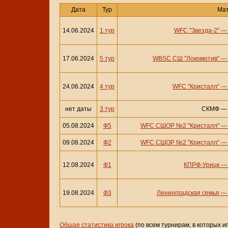
Дата
Тур
Ма
14.06.2024
1 тур
WFC "Звезда-2"
17.06.2024
5 тур
WBSC СШ "Локомотив"
24.06.2024
4 тур
WFC "Кристалл"
нет даты
3 тур
СКМФ
05.08.2024
Ф5
WFC СШОР №2 "Кристалл"
09.08.2024
Ф2
WFC СШОР №2 "Кристалл"
12.08.2024
Ф1
КПРФ-Урицк
19.08.2024
Ф3
Ленинградская семья
Общая статистика игрока
(по всем турнирам, в которых и