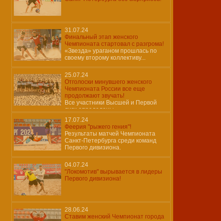
31.07.24
Финальный этап женского
Чемпионата стартовал с разгрома!
«Звезда» ураганом прошлась по
своему второму коллективу...
25.07.24
Отголоски минувшего женского
Чемпионата России все еще
продолжают звучать!
Все участники Высшей и Первой
лиги определены…
17.07.24
Феерия "рыжего гения"!
Результаты матчей Чемпионата
Санкт-Петербурга среди команд
Первого дивизиона.
04.07.24
"Локомотив" вырывается в лидеры
Первого дивизиона!
28.06.24
Ставим женский Чемпионат города