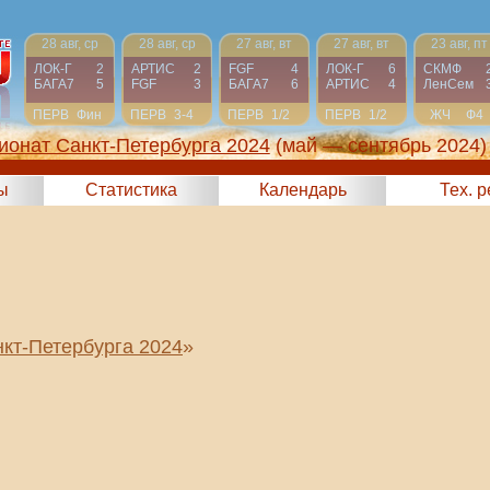
28 авг, ср
28 авг, ср
27 авг, вт
27 авг, вт
23 авг, пт
ЛОК-Г
2
АРТИС
2
FGF
4
ЛОК-Г
6
СКМФ
БАГА7
5
FGF
3
БАГА7
6
АРТИС
4
ЛенСем
ПЕРВ
Фин
ПЕРВ
3-4
ПЕРВ
1/2
ПЕРВ
1/2
ЖЧ
Ф4
ионат Санкт-Петербурга 2024
(май — сентябрь 2024)
ы
Статистика
Календарь
Тех. 
кт-Петербурга 2024
»