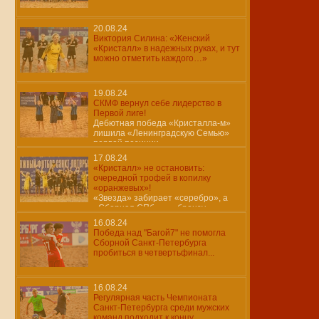
20.08.24
Виктория Силина: «Женский
«Кристалл» в надежных руках, и тут
можно отметить каждого…»
19.08.24
СКМФ вернул себе лидерство в
Первой лиге!
Дебютная победа «Кристалла-м»
лишила «Ленинградскую Семью»
первой позиции…
17.08.24
«Кристалл» не остановить:
очередной трофей в копилку
«оранжевых»!
«Звезда» забирает «серебро», а
«Сборная СПб» — «бронзу»
16.08.24
Победа над "Багой7" не помогла
Сборной Санкт-Петербурга
пробиться в четвертьфинал...
16.08.24
Регулярная часть Чемпионата
Санкт-Петербурга среди мужских
команд подходит к концу..