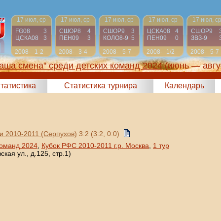
17 июл, ср
17 июл, ср
17 июл, ср
17 июл, ср
17 июл, с
FG08
3
СШОР8
4
СШОР9
3
ЦСКА08
4
СШОР9
ЦСКА08
3
ПЕН09
3
КОЛО8-9
5
ПЕН09
0
ЗВЗ-9
2008-
1-2
2008-
3-4
2008-
5-7
2008-
1/2
2008-
5-7
2009
2009
2009
2009
2009
аша смена" среди детских команд 2024
(июнь — авгу
татистика
Статистика турнира
Календарь
и 2010-2011 (Серпухов)
3:2 (3:2, 0:0)
команд 2024
,
Кубок РФС 2010-2011 г.р. Москва
,
1 тур
кая ул., д.125, стр.1)
.