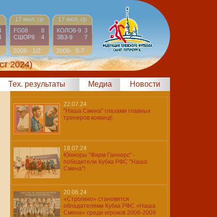
р
17 июл, ср
17 июл, ср
3
FG08
8
КОЛО8-9
3
3
СШОР8
4
ЗВЗ-9
7
2008-
1/2
2008-
5-7
2009
2009
ст 2024)
Тех. результаты
Медиа
Новости
22.07.24
"Наша Смена" глазами главных
тренеров команд!
18.07.24
Юниоры "Фарм Ганнерс" -
победители Кубка РФС "Наша
Смена"!
20.06.24
«Строгино» становятся
обладателями Кубка РФС «Наша
Смена» среди игроков 2008-2009