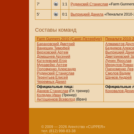
7'
1:1
Рудинский Станислав
«Farm Gunners
5'
0:1
Выприцкий Данила
«Пенальти 2010-
Составы команд
Farm Gunners 2010 (Санкт-Петербург)
Пенальти 2010-2
Барановский Дмитрий
Алмаматов Даул
Ванюшин Тимофей
Бедняков Алекс
Верховский Артем
Выприцкий Дан
Домашнев Арсений
Дмитриевский З
Кателевский Егор
Лунин Ярослав
Муравейко Артем
Меркулов Роман
Поповченко Александр
Пархоменко Лев
Рудинский Станислав
Смолов Вадим
Терентьев Елисей
Шачков Андрей
Черемных Данил
Официальные лица:
Официальные л
Данков Станислав
(Гл. тренер)
Коновалов Дени
Колядин Иван
(Тренер)
Антошенков Всеволод
(Врач)
© 2009 — 2026 Агентство «CUPPER»
тел. (812) 998-83-38