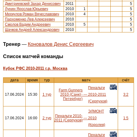
Дмитриевский Захар Денисович
2011
5
Лунин Ярослав Юрьевич
2010
1
5
Меркулов Роман Вячеславович
2010
4
5
Пархоменко Лев Алексеевич
2010
5
Смолов Вадим Андреевич
2010
5
5
Шачков Андрей Александрович
2010
5
Тренер
—
Коновалов Денис Сергеевич
Cписок матчей команды
Кубок РФС 2010-2011 г.р. Москва
дата
время
тур
матч
счёт
Пенальти
Farm Gunners
17.06.2024
15:30
1 тур
2010 (Санкт-
—
2010-2011
3:2
Петербург)
(Серпухов)
ЭЛМОНТ
Пенальти 2010-
17.06.2024
16:00
2 тур
—
2010
1:5
2011 (Серпухов)
(Королев)
Пенальти