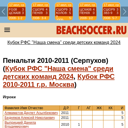
17 июл, ср
17 июл, ср
17 июл, ср
17 июл, ср
17 июл, ср
FG08
3
СШОР8
4
СШОР9
3
ЦСКА08
4
СШОР9
3
ЦСКА08
3
ПЕН09
3
КОЛО8-
5
ПЕН09
0
ЗВЗ-9
3
9
2008-
1-2
2008-
3-4
5-
2008-
1/2
2008-
5-7
2008-
2009
2009
7
2009
2009
2009
Кубок РФС "Наша смена" среди детских команд 2024
Пенальти 2010-2011 (Серпухов)
(
Кубок РФС "Наша смена" среди
детских команд 2024
,
Кубок РФС
2010-2011 г.р. Москва
)
Игроки
Фамилия Имя Отчество
Д.Р.
Г
АГ
ЖК
КК
И
Алмаматов Даулет Асылбекович
2011
5
Бедняков Алексей Николаевич
2011
5
Выприцкий Данила
2010
1
5
Владимирович