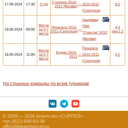
Строгино 2010-
17.06.2024
17:30
3 тур
—
2010-2011
6:2
2011 (Москва)
(Серпухов)
Академия
Матчи
ПФК
Пенальти 2010-
4:4
18.06.2024
09:00
за 5-7
—
2011 (Серпухов)
пен.1:2
"Спартак" 2010
места
(Москва)
Пенальти
Матчи
Кодекс 2010-
18.06.2024
11:00
за 5-7
—
2010-2011
4:2
2011
места
(Серпухов)
На страницу команды по всем турнирам
© 2009 — 2026 Агентство «CUPPER»
тел. (812) 998-83-38
office@beachsoccer.ru