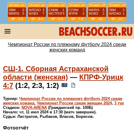
14 июл, вс
14 июл, вс
14 июл, вс
14 июл, вс
13 июл, сб
13 июл, сб
ЗВМ
0
WЛОКО
3
СКМФ
1
СПбW
7
WKRIS
5
ЗВМ
3
WKRIS
5
WЗВЗ
7
WCТРОГ
3
КПРФ
2
WЗВЗ
2
WЛОКО
1
ЧР
1-2
ЧР
3-4
ЧР
5-6
ЧР
7-8
ЧР
1/2
ЧР
1/2
13 июл, сб
13 июл, сб
13 июл, сб
13 июл, сб
КПРФ
1
СКМФ
4
А-09
2
СШ-1
4
WCТРОГ
3
СПбW
2
WКС
5
ТС
4
ЧР
5-8
ЧР
5-8
ЧР
9-10
ЧР
11-12
Чемпионат России по пляжному футболу 2024 среди
женских команд
СШ-1. Сборная Астраханской
области (женская)
—
КПРФ-Урицк
4:7
(1:2, 2:3, 1:2)
Турнир:
Чемпионат России по пляжному футболу 2024 среди
женских команд
,
Чемпионат России среди женщин 2024
,
3 тур
Стадион:
NOVA-ARENA
(Гражданский пр. 100Б)
Начало: чт, 11 июл 2024 в 17:30 (матч завершен).
Судьи: Листратов, Рыбаков, Власов, Борисов.
Фотоотчёт