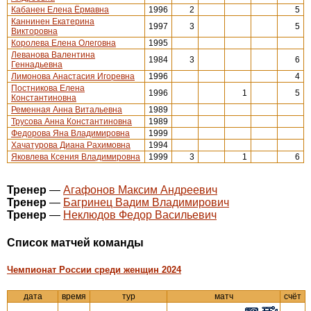
Кабанен Елена Ёрмавна
1996
2
5
Каннинен Екатерина
1997
3
5
Викторовна
Королева Елена Олеговна
1995
Леванова Валентина
1984
3
6
Геннадьевна
Лимонова Анастасия Игоревна
1996
4
Постникова Елена
1996
1
5
Константиновна
Ременная Анна Витальевна
1989
Трусова Анна Константиновна
1989
Федорова Яна Владимировна
1999
Хачатурова Диана Рахимовна
1994
Яковлева Ксения Владимировна
1999
3
1
6
Тренер
—
Агафонов Максим Андреевич
Тренер
—
Багринец Вадим Владимирович
Тренер
—
Неклюдов Федор Васильевич
Cписок матчей команды
Чемпионат России среди женщин 2024
дата
время
тур
матч
счёт