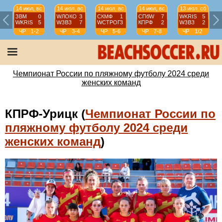
14 июл, вс
14 июл, вс
14 июл, вс
14 июл, вс
13 июл, сб
ЗВМ
0
WЛОКО
3
СКМФ
1
СПбW
7
WKRIS
5
WKRIS
5
WЗВЗ
7
WCТРОГ
3
КПРФ
2
WЗВЗ
2
ЧР
1-2
ЧР
3-4
ЧР
5-6
ЧР
7-8
ЧР
1/2
Чемпионат России по пляжному футболу 2024 среди
женских команд
КПРФ-Урицк (
Чемпионат России по
пляжному футболу 2024 среди
женских команд
)