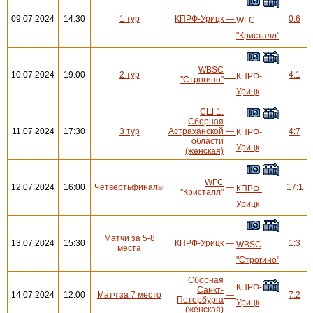
09.07.2024
14:30
1 тур
КПРФ-Урицк
—
0:6
WFC
"Кристалл"
WBSC
10.07.2024
19:00
2 тур
—
4:1
КПРФ-
"Строгино"
Урицк
СШ-1.
Сборная
11.07.2024
17:30
3 тур
Астраханской
—
4:7
КПРФ-
области
Урицк
(женская)
WFC
12.07.2024
16:00
Четвертьфиналы
—
17:1
КПРФ-
"Кристалл"
Урицк
Матчи за 5-8
13.07.2024
15:30
КПРФ-Урицк
—
1:3
WBSC
места
"Строгино"
Сборная
КПРФ-
Санкт-
14.07.2024
12:00
Матч за 7 место
—
7:2
Петербурга
Урицк
(женская)