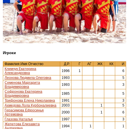
Игроки
Фамилия Имя Отчество
Д.Р.
Г
АГ
ЖК
КК
И
Климчук Екатерина
1996
1
6
Александровна
Леонова Людмила Олеговна
1993
5
Семенова Маргарита
1993
3
Владимировна
Софронова Екатерина
1985
5
Владимировна
Трифонова Елена Николаевна
1991
3
Ахмедова Лола Курбоналиевна
2003
1
5
Герасимова Ефросинья
2000
1
6
Артемовна
Глазова Наталья
1997
3
Жепетова Елизавета
1994
1
1
Андреевна