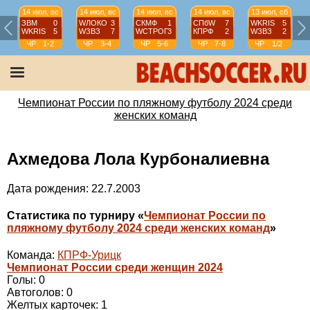
14 июл, вс
14 июл, вс
14 июл, вс
14 июл, вс
13 июл, сб
ЗВМ
0
WЛОКО
3
СКМФ
1
СПбW
7
WKRIS
5
WKRIS
5
WЗВЗ
7
WCТРОГ
3
КПРФ
2
WЗВЗ
2
ЧР
1-2
ЧР
3-4
ЧР
5-6
ЧР
7-8
ЧР
1/2
Чемпионат России по пляжному футболу 2024 среди
женских команд
Ахмедова Лола Курбоналиевна
Дата рождения: 22.7.2003
Статистика по турниру «
Чемпионат России по
пляжному футболу 2024 среди женских команд
»
Команда:
КПРФ-Урицк
Чемпионат России среди женщин 2024
Голы: 0
Автоголов: 0
Желтых карточек: 1