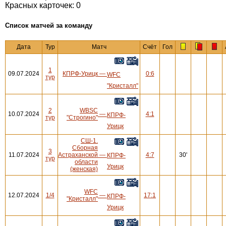
Красных карточек: 0
Cписок матчей за команду
Дата
Тур
Матч
Счёт
Гол
1
09.07.2024
КПРФ-Урицк
—
0:6
WFC
тур
"Кристалл"
2
WBSC
10.07.2024
—
4:1
КПРФ-
тур
"Строгино"
Урицк
СШ-1.
Сборная
3
11.07.2024
Астраханской
—
4:7
30'
КПРФ-
тур
области
Урицк
(женская)
WFC
12.07.2024
1/4
—
17:1
КПРФ-
"Кристалл"
Урицк