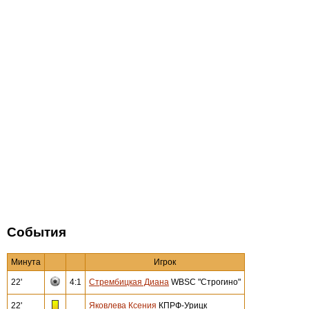
События
Минута
Игрок
22'
4:1
Стрембицкая Диана
WBSC "Строгино"
22'
Яковлева Ксения
КПРФ-Урицк