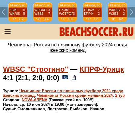
14 июл, вс
14 июл, вс
14 июл, вс
14 июл, вс
13 июл, сб
ЗВМ
0
WЛОКО
3
СКМФ
1
СПбW
7
WKRIS
5
WKRIS
5
WЗВЗ
7
WCТРОГ
3
КПРФ
2
WЗВЗ
2
ЧР
1-2
ЧР
3-4
ЧР
5-6
ЧР
7-8
ЧР
1/2
Чемпионат России по пляжному футболу 2024 среди
женских команд
WBSC "Строгино"
—
КПРФ-Урицк
4:1 (2:1, 2:0, 0:0)
Турнир:
Чемпионат России по пляжному футболу 2024 среди
женских команд
,
Чемпионат России среди женщин 2024
,
2 тур
Стадион:
NOVA-ARENA
(Гражданский пр. 100Б)
Начало: ср, 10 июл 2024 в 19:00 (матч завершен).
Судьи: Смольянинов, Листратов, Рыбаков, Иванов.