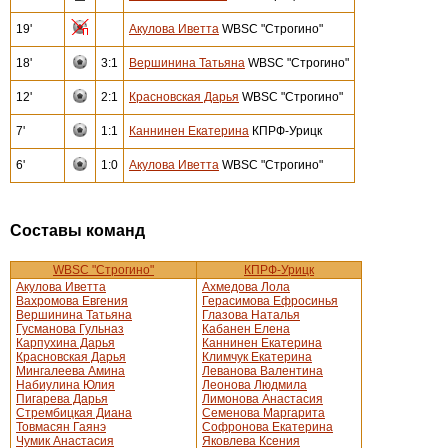
19'
Акулова Иветта
WBSC "Строгино"
18'
3:1
Вершинина Татьяна
WBSC "Строгино"
12'
2:1
Красновская Дарья
WBSC "Строгино"
7'
1:1
Каннинен Екатерина
КПРФ-Урицк
6'
1:0
Акулова Иветта
WBSC "Строгино"
Составы команд
WBSC "Строгино"
КПРФ-Урицк
Акулова Иветта
Ахмедова Лола
Вахромова Евгения
Герасимова Ефросинья
Вершинина Татьяна
Глазова Наталья
Гусманова Гульназ
Кабанен Елена
Карпухина Дарья
Каннинен Екатерина
Красновская Дарья
Климчук Екатерина
Мингалеева Амина
Леванова Валентина
Набиулина Юлия
Леонова Людмила
Пигарева Дарья
Лимонова Анастасия
Стрембицкая Диана
Семенова Маргарита
Товмасян Гаянэ
Софронова Екатерина
Чумик Анастасия
Яковлева Ксения