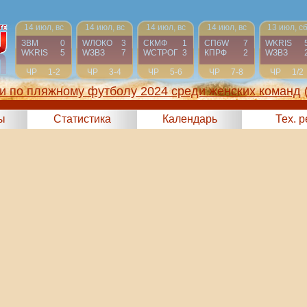
14 июл, вс
14 июл, вс
14 июл, вс
14 июл, вс
13 июл, с
ЗВМ
0
WЛОКО
3
СКМФ
1
СПбW
7
WKRIS
WKRIS
5
WЗВЗ
7
WCТРОГ
3
КПРФ
2
WЗВЗ
ЧР
1-2
ЧР
3-4
ЧР
5-6
ЧР
7-8
ЧР
1/2
и по пляжному футболу 2024 среди женских команд
ы
Статистика
Календарь
Тех. 