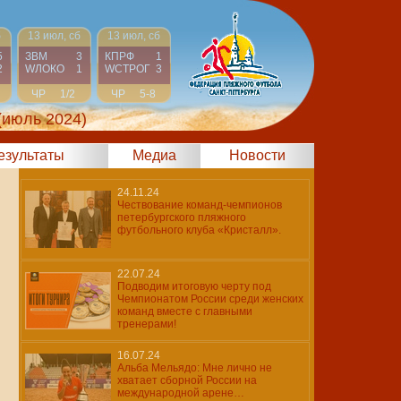
б
13 июл, сб
13 июл, сб
5
ЗВМ
3
КПРФ
1
2
WЛОКО
1
WCТРОГ
3
ЧР
1/2
ЧР
5-8
(июль 2024)
результаты
Медиа
Новости
24.11.24
Чествование команд-чемпионов
петербургского пляжного
футбольного клуба «Кристалл».
22.07.24
Подводим итоговую черту под
Чемпионатом России среди женских
команд вместе с главными
тренерами!
16.07.24
Альба Мельядо: Мне лично не
хватает сборной России на
международной арене…