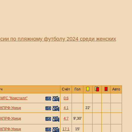
сии по пляжному футболу 2024 среди женских
тч
Счёт
Гол
Авто
—
WFC "Кристалл"
0:6
—
КПРФ-Урицк
4:1
22'
—
КПРФ-Урицк
4:7
9',30'
—
КПРФ-Урицк
17:1
15'