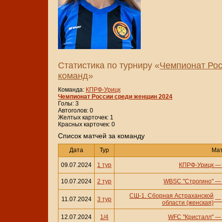
Статистика по турниру «
Чемпионат Рос
команд
»
Команда:
КПРФ-Урицк
Чемпионат России среди женщин 2024
Голы: 3
Автоголов: 0
Желтых карточек: 1
Красных карточек: 0
Cписок матчей за команду
Дата
Тур
Ма
09.07.2024
1 тур
КПРФ-Урицк
10.07.2024
2 тур
WBSC "Строгино"
СШ-1. Сборная Астраханской
11.07.2024
3 тур
области (женская)
12.07.2024
1/4
WFC "Кристалл"