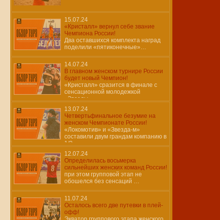
15.07.24
«Кристалл» вернул себе звание
Чемпиона России!
Два оставшихся комплекта наград
поделили «пятиконечные»…
14.07.24
В главном женском турнире России
будет новый Чемпион!
«Кристалл» сразится в финале с
сенсационной молодежкой
«Звезды»…
13.07.24
Четвертьфинальное безумие на
женском Чемпионате России!
«Локомотив» и «Звезда-м»
составили двум грандам компанию в
1/2…
12.07.24
Определилась восьмерка
сильнейших женских команд России!
при этом групповой этап не
обошелся без сенсаций …
11.07.24
Осталось всего две путевки в плей-
офф!
Экватор группового этапа женского