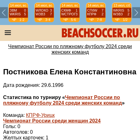
14 июл, вс
14 июл, вс
14 июл, вс
14 июл, вс
13 июл, сб
ЗВМ
0
WЛОКО
3
СКМФ
1
СПбW
7
WKRIS
5
WKRIS
5
WЗВЗ
7
WCТРОГ
3
КПРФ
2
WЗВЗ
2
ЧР
1-2
ЧР
3-4
ЧР
5-6
ЧР
7-8
ЧР
1/2
Чемпионат России по пляжному футболу 2024 среди
женских команд
Постникова Елена Константиновна
Дата рождения: 29.6.1996
Статистика по турниру «
Чемпионат России по
пляжному футболу 2024 среди женских команд
»
Команда:
КПРФ-Урицк
Чемпионат России среди женщин 2024
Голы: 0
Автоголов: 0
Желтых карточек: 1