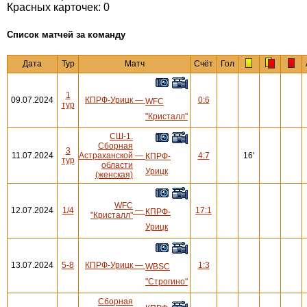
Красных карточек: 0
Cписок матчей за команду
Дата
Тур
Матч
Счёт
Гол
1
09.07.2024
КПРФ-Урицк
—
0:6
WFC
тур
"Кристалл"
СШ-1.
Сборная
3
11.07.2024
Астраханской
—
4:7
16'
КПРФ-
тур
области
Урицк
(женская)
WFC
12.07.2024
1/4
—
17:1
КПРФ-
"Кристалл"
Урицк
13.07.2024
5-8
КПРФ-Урицк
—
1:3
WBSC
"Строгино"
Сборная