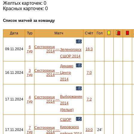
Желтых карточек: 0
Красных карточек: 0
Cписок матчей за команду
Дата
Тур
Матч
Счёт
Гол
6
Сестрорецк
09.11.2024
—
16:3
Зеленогорск
тур
2014
СШОР 2014
Динамо
3
Сестрорецк
16.11.2024
—
Центр
7:0
тур
2014
2014
Выборжанин
4
Сестрорецк
17.11.2024
—
7:2
тур
2014
2014
(белые)
СШОР
Кировского
7
Сестрорецк
17.11.2024
—
10:0
24'
тур
2014
района 2014