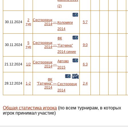
(2)
2
Сестрорецк
30.11.2024
—
5:7
Коломяги
тур
2014
2014
ФК
5
Сестрорецк
30.11.2024
—
9:0
"Гатчина"
тур
2014
2014 синие
Автово
Сестрорецк
21.12.2024
1/2
—
6:3
2014
2015
ФК
28.12.2024
1-2
"Гатчина"
—
2:4
Сестрорецк
2014
2014
Общая статистика игрока
(по всем турнирам, в которых
игрок принимал участие)