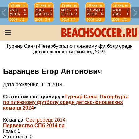
24 янв, пт
24 янв, пт
19 янв, вс
19 янв, вс
19 янв, вс
FG08
6
АВТВ
5
АВТ15
3
АВТ-09B
3
FG08
4
МСК07
4
АВТ-09B
5
КОЛ-14
3
МСК07
4
АВТВ
4
2006-
1-2
2006-
3-4
2014
3-4
2006-
1/2
2006-
1/2
07
07
07
07
Турнир Санкт-Петербурга по пляжному футболу среди
детско-юношеских команд 2024
Баранцев Егор Антонович
Дата рождения: 11.4.2014
Статистика по турниру «
Турнир Санкт-Петербурга
по пляжному футболу среди детско-юношеских
команд 2024
»
Команда:
Сестрорецк 2014
Первенство СПб 2014 г.р.
Голы: 1
Автоголов: 0