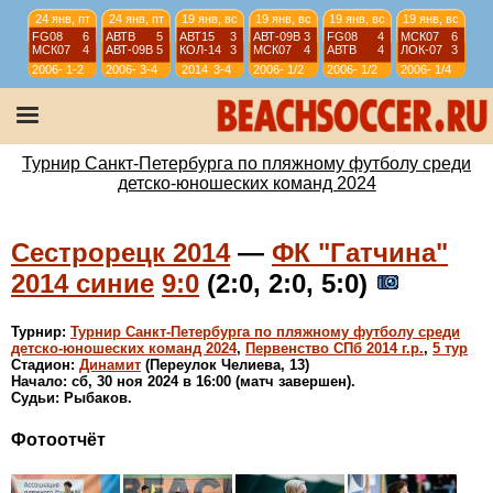
24 янв, пт
24 янв, пт
19 янв, вс
19 янв, вс
19 янв, вс
19 янв, вс
FG08
6
АВТВ
5
АВТ15
3
АВТ-09B
3
FG08
4
МСК07
6
МСК07
4
АВТ-09B
5
КОЛ-14
3
МСК07
4
АВТВ
4
ЛОК-07
3
2006-
1-2
2006-
3-4
2014
3-4
2006-
1/2
2006-
1/2
2006-
1/4
07
07
07
07
07
12 янв, вс
12 янв, вс
12 янв, вс
12 янв, вс
АВТ08
4
АВТ-09B
6
ИСКР-07
5
ИС-08
1
АВТВ
6
ЛИС08
4
СШЛ08R
3
МСК08
4
2006-
1/4
2006-
1/4
2006-
9-10
2006-
11-12
Турнир Санкт-Петербурга по пляжному футболу среди
07
07
07
07
детско-юношеских команд 2024
Сестрорецк 2014
—
ФК "Гатчина"
2014 синие
9:0
(2:0, 2:0, 5:0)
Турнир:
Турнир Санкт-Петербурга по пляжному футболу среди
детско-юношеских команд 2024
,
Первенство СПб 2014 г.р.
,
5 тур
Стадион:
Динамит
(Переулок Челиева, 13)
Начало: сб, 30 ноя 2024 в 16:00 (матч завершен).
Судьи: Рыбаков.
Фотоотчёт