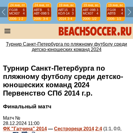
24 янв, пт
24 янв, пт
19 янв, вс
19 янв, вс
19 янв, вс
FG08
6
АВТВ
5
АВТ15
3
АВТ-09B
3
FG08
4
МСК07
4
АВТ-09B
5
КОЛ-14
3
МСК07
4
АВТВ
4
2006-
1-2
2006-
3-4
2014
3-4
2006-
1/2
2006-
1/2
07
07
07
07
Турнир Санкт-Петербурга по пляжному футболу среди
детско-юношеских команд 2024
Турнир Санкт-Петербурга по
пляжному футболу среди детско-
юношеских команд 2024
Первенство СПб 2014 г.р.
Финальный матч
Матч №
28.12.2024 11:00
ФК "Гатчина" 2014
—
Сестрорецк 2014
2:4
(1:1, 0:0,