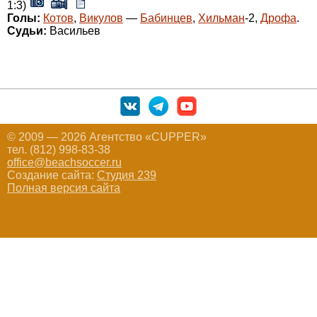
1:3)
Голы:
Котов
,
Викулов
—
Бабинцев
,
Хильман
-2,
Дрофа
.
Судьи:
Васильев
© 2009 — 2026 Агентство «CUPPER»
тел. (812) 998-83-38
office@beachsoccer.ru
Создание сайта:
Студия 239
Полная версия сайта