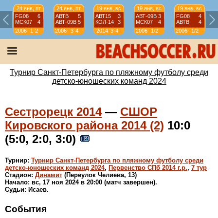
24 янв, пт
24 янв, пт
19 янв, вс
19 янв, вс
19 янв, вс
FG08
6
АВТВ
5
АВТ15
3
АВТ-09B
3
FG08
4
МСК07
4
АВТ-09B
5
КОЛ-14
3
МСК07
4
АВТВ
4
2006-
1-2
2006-
3-4
2014
3-4
2006-
1/2
2006-
1/2
07
07
07
07
Турнир Санкт-Петербурга по пляжному футболу среди
детско-юношеских команд 2024
Сестрорецк 2014
—
СШОР
Кировского района 2014 (2)
10:0
(5:0, 2:0, 3:0)
Турнир:
Турнир Санкт-Петербурга по пляжному футболу среди
детско-юношеских команд 2024
,
Первенство СПб 2014 г.р.
,
7 тур
Стадион:
Динамит
(Переулок Челиева, 13)
Начало: вс, 17 ноя 2024 в 20:00 (матч завершен).
Судьи: Исаев.
События