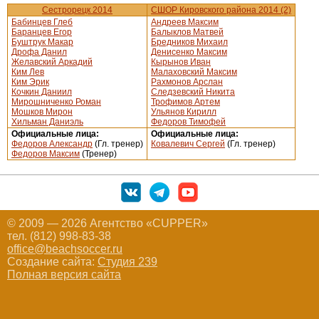
Сестрорецк 2014
СШОР Кировского района 2014 (2)
Бабинцев Глеб
Андреев Максим
Баранцев Егор
Балыклов Матвей
Буштрук Макар
Бредников Михаил
Дрофа Данил
Денисенко Максим
Желавский Аркадий
Кырынов Иван
Ким Лев
Малаховский Максим
Ким Эрик
Рахмонов Арслан
Кочкин Даниил
Следзевский Никита
Мирошниченко Роман
Трофимов Артем
Мошков Мирон
Ульянов Кирилл
Хильман Даниэль
Федоров Тимофей
Официальные лица:
Официальные лица:
Федоров Александр
(Гл. тренер)
Ковалевич Сергей
(Гл. тренер)
Федоров Максим
(Тренер)
© 2009 — 2026 Агентство «CUPPER»
тел. (812) 998-83-38
office@beachsoccer.ru
Создание сайта:
Студия 239
Полная версия сайта