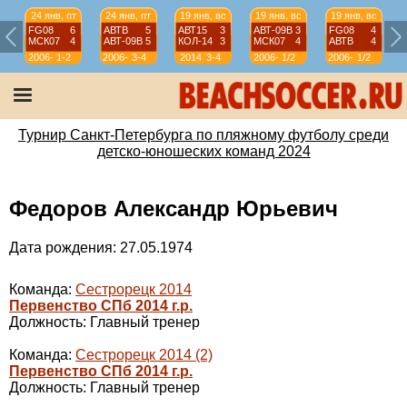
24 янв, пт
24 янв, пт
19 янв, вс
19 янв, вс
19 янв, вс
FG08
6
АВТВ
5
АВТ15
3
АВТ-09B
3
FG08
4
МСК07
4
АВТ-09B
5
КОЛ-14
3
МСК07
4
АВТВ
4
2006-
1-2
2006-
3-4
2014
3-4
2006-
1/2
2006-
1/2
07
07
07
07
Турнир Санкт-Петербурга по пляжному футболу среди
детско-юношеских команд 2024
Федоров Александр Юрьевич
Дата рождения: 27.05.1974
Команда:
Сестрорецк 2014
Первенство СПб 2014 г.р.
Должность: Главный тренер
Команда:
Сестрорецк 2014 (2)
Первенство СПб 2014 г.р.
Должность: Главный тренер