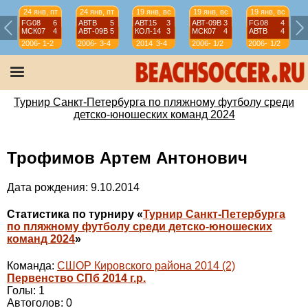
24 янв, пт
24 янв, пт
19 янв, вс
19 янв, вс
19 янв, вс
FG08
6
АВТВ
5
АВТ15
3
АВТ-09B
3
FG08
4
МСК07
4
АВТ-09B
5
КОЛ-14
3
МСК07
4
АВТВ
4
2006-
1-2
2006-
3-4
2014
3-4
2006-
1/2
2006-
1/2
07
07
07
07
Турнир Санкт-Петербурга по пляжному футболу среди
детско-юношеских команд 2024
Трофимов Артем Антонович
Дата рождения: 9.10.2014
Статистика по турниру «
Турнир Санкт-Петербурга
по пляжному футболу среди детско-юношеских
команд 2024
»
Команда:
СШОР Кировского района 2014 (2)
Первенство СПб 2014 г.р.
Голы: 1
Автоголов: 0