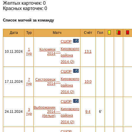
Желтых карточек: 0
Красных карточек: 0
Cписок матчей за команду
Дата
Тур
Матч
Счёт
Гол
СШОР
Кировского
1
Коломяги
10.11.2024
—
13:1
тур
2014
района
2014 (2)
СШОР
Кировского
7
Сестрорецк
17.11.2024
—
10:0
тур
2014
района
2014 (2)
СШОР
Выборжанин
Кировского
3
24.11.2024
2014
—
9:4
6'
тур
района
(белые)
2014 (2)
СШОР