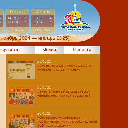
19 янв, вс
12 янв, вс
4
МСК07
6
АВТ08
4
4
ЛОК-07
3
АВТВ
6
2006-07
1/4
2006-07
1/4
(ноябрь 2024 — январь 2025)
результаты
Медиа
Новости
26.01.25
XI Розыгрыш детско-юношеского
турнира подошёл к концу!
25.01.25
Заключительный аккорд детско-
юношеского турнира прозвучал!
20.01.25
«Сестрорецк» становится
победителем турнира среди команд
2014 года рождения!