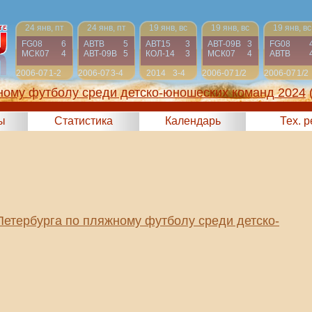
24 янв, пт
24 янв, пт
19 янв, вс
19 янв, вс
19 янв, вс
FG08
6
АВТВ
5
АВТ15
3
АВТ-09B
3
FG08
МСК07
4
АВТ-09B
5
КОЛ-14
3
МСК07
4
АВТВ
2006-07
1-2
2006-07
3-4
2014
3-4
2006-07
1/2
2006-07
1/2
ному футболу среди детско-юношеских команд 2024
ы
Статистика
Календарь
Тех. 
Петербурга по пляжному футболу среди детско-