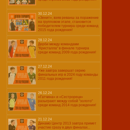
30.12.24
«Зенит», взяв реванш за поражение
на групповом этапе, становится
победителем турнира среди команд
2015 года рождения!
28.12.24
Дерби между командами
"Кристалла" в финале турнира
среди команд 2009 года рождения!
27.12.24
Уже завтра завершат серию
финальных игр в 2024 году команды
2011 года рождения!
26.12.24
«Гатчина» и «Сестрорецк»
разыграют между собой "золото"
среди команд 2014 года рождения!
21.12.24
Динамо Центр 2013 завтра примет
участие сразу в двух финалах...