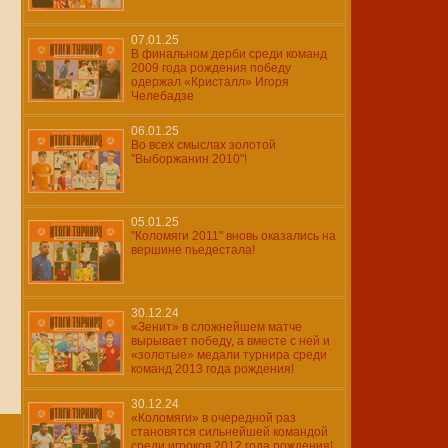
07.01.25
В финальном дерби среди команд
2009 года рождения победу
одержал «Кристалл» Игоря
Челебадзе
06.01.25
Во всех смыслах золотой
"Выборжанин 2010"!
05.01.25
"Коломяги 2011" вновь оказались на
вершине пьедестала!
30.12.24
«Зенит» в сложнейшем матче
вырывает победу, а вместе с ней и
«золотые» медали турнира среди
команд 2013 года рождения!
30.12.24
«Коломяги» в очередной раз
становятся сильнейшей командой
среди игроков 2012 года рождения!