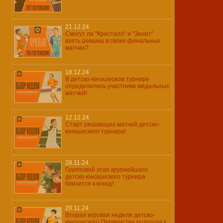
21.12.24
Смогут ли "Кристалл" и "Зенит"
взять реванш в своих финальных
матчах?
18.12.24
В детско-юношеском турнире
определились участники медальных
матчей!
12.12.24
Старт решающих матчей детско-
юношеского турнира!
28.11.24
Групповой этап крупнейшего
детско-юношеского турнира
близится к концу!
20.11.24
Вторая игровая неделя детско-
юношеского Первенства подошла к