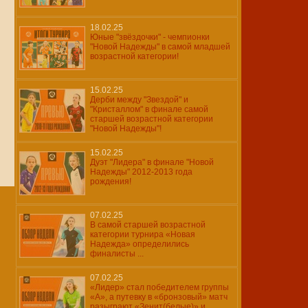
18.02.25
Юные "звёздочки" - чемпионки
"Новой Надежды" в самой младшей
возрастной категории!
15.02.25
Дерби между "Звездой" и
"Кристаллом" в финале самой
старшей возрастной категории
"Новой Надежды"!
15.02.25
Дуэт "Лидера" в финале "Новой
Надежды" 2012-2013 года
рождения!
07.02.25
В самой старшей возрастной
категории турнира «Новая
Надежда» определились
финалисты ...
07.02.25
«Лидер» стал победителем группы
«А», а путевку в «бронзовый» матч
разыграют «Зенит(белые)» и