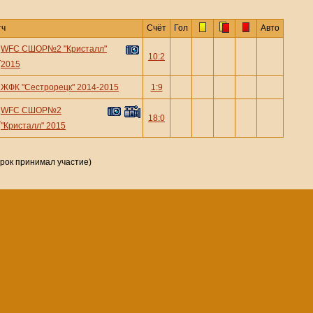
тч
Счёт
Гол
Авто
WFC СШОР№2 "Кристалл"
—
10:2
2015
—
ЖФК "Сестрорецк" 2014-2015
1:9
WFC СШОР№2
—
18:0
"Кристалл" 2015
грок принимал участие)