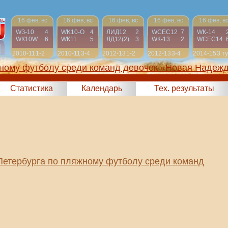
16 фев, вс
16 фев, вс
16 фев, вс
16 фев, вс
16 фев, в
WЗ-10
4
WK10-О
4
ЛИД12
2
WСЕС12
7
WК-14
WК10W
6
WК11
5
ЛД12(2)
3
WК-13
2
WСЕС14
2010-11
1-2
2010-11
3-4
2012-13
1-2
2012-13
3-4
2014-15
3 т
жному футболу среди команд девочек «Новая Надеж
2025)
Статистика
Календарь
Тех. результаты
Петербурга по пляжному футболу среди команд