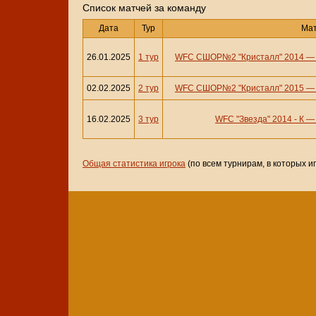
Cписок матчей за команду
Дата
Тур
Ма
26.01.2025
1 тур
WFC СШОР№2 "Кристалл" 2014
02.02.2025
2 тур
WFC СШОР№2 "Кристалл" 2015
16.02.2025
3 тур
WFC "Звезда" 2014 - К
Общая статистика игрока
(по всем турнирам, в которых и