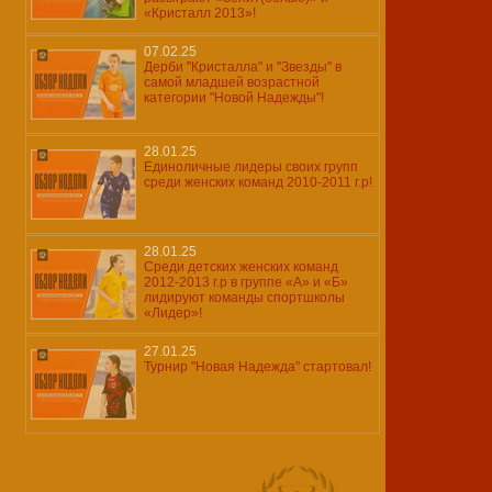
«Кристалл 2013»!
07.02.25
Дерби "Кристалла" и "Звезды" в
самой младшей возрастной
категории "Новой Надежды"!
28.01.25
Единоличные лидеры своих групп
среди женских команд 2010-2011 г.р!
28.01.25
Среди детских женских команд
2012-2013 г.р в группе «А» и «Б»
лидируют команды спортшколы
«Лидер»!
27.01.25
Турнир "Новая Надежда" стартовал!