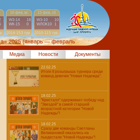
с
16 фев, вс
15 фев, сб
2
WЗ-14
18
WЗ-10
10
6
WК-15
0
WЛОК10
1
ур
2014-15
3 тур
2010-11
5 тур
да» 2025
(январь — февраль
Медиа
Новости
Документы
22.02.25
Итоги II розыгрыша турнира среди
команд девочек "Новая Надежда".
18.02.25
"Кристалл" одерживает победу над
"Звездой" в самой старшей
возрастной категории "Новой
Надежды"!
18.02.25
Сразу две команды Светланы
Великановой оказались на
пьедестале "Новой Надежды"!