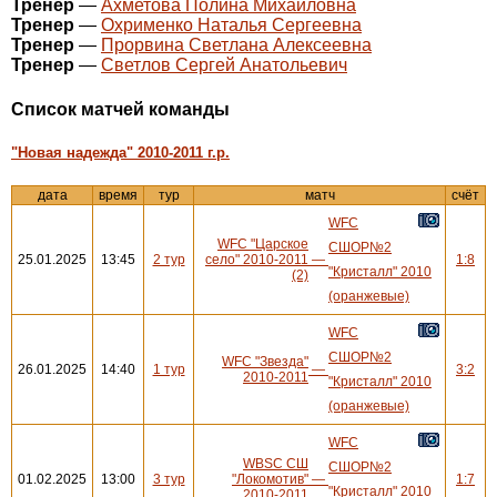
Тренер
—
Ахметова Полина Михайловна
Тренер
—
Охрименко Наталья Сергеевна
Тренер
—
Прорвина Светлана Алексеевна
Тренер
—
Светлов Сергей Анатольевич
Cписок матчей команды
"Новая надежда" 2010-2011 г.р.
дата
время
тур
матч
счёт
WFC
WFC "Царское
СШОР№2
25.01.2025
13:45
2 тур
село" 2010-2011
—
1:8
"Кристалл" 2010
(2)
(оранжевые)
WFC
СШОР№2
WFC "Звезда"
26.01.2025
14:40
1 тур
—
3:2
2010-2011
"Кристалл" 2010
(оранжевые)
WFC
WBSC СШ
СШОР№2
01.02.2025
13:00
3 тур
"Локомотив"
—
1:7
"Кристалл" 2010
2010-2011