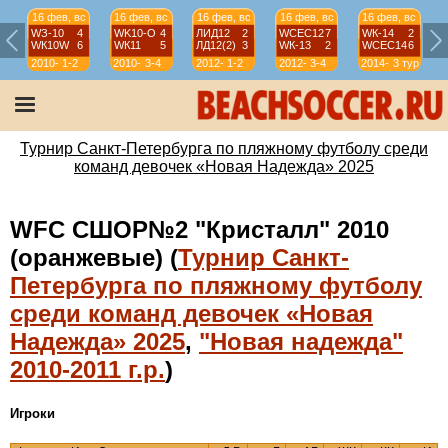
16 фев, вс
16 фев, вс
16 фев, вс
16 фев, вс
16 фев, вс
WЗ-10
4
WK10-О
4
ЛИД12
2
WСЕС12
7
WК-14
2
WК10W
6
WК11
5
ЛД12(2)
3
WК-13
2
WСЕС14
6
2010-
1-2
2010-
3-4
2012-
1-2
2012-
3-4
2014-
3 тур
11
11
13
13
15
Турнир Санкт-Петербурга по пляжному футболу среди
команд девочек «Новая Надежда» 2025
WFC СШОР№2 "Кристалл" 2010
(оранжевые) (
Турнир Санкт-
Петербурга по пляжному футболу
среди команд девочек «Новая
Надежда» 2025
,
"Новая надежда"
2010-2011 г.р.
)
Игроки