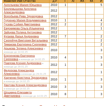
Фамилия Имя Отчество
Д.Р.
Г
АГ
ЖК
КК
И
Ангельчева Мария Юрьевна
2010
1
5
Беклемышева Ангелина
2012
Александровна
Воробьева Рива Эдуардовна
2012
Гудзенко Мария Владимировна
2010
1
4
Гусева София Дмитриевна
2012
2
2
Евдокимова Ольга Ильинична
2012
1
Зайцева Полина Антоновна
2012
Кугаева Дарья Андреевна
2012
7
2
Сергейчук Виктория Витальевна
2012
2
Тимакова Екатерина Сергеевна
2012
2
Арыкова Эллина Алексеевна
в
2010
3
команде до 14.02.25
Борзенкова Екатерина
2010
4
3
Сергеевна
в команде до 14.02.25
Павлова Ксения Андреевна
в
2012
1
3
команде до 29.01.25
Федорова Александра
2012
1
Алексеевна
в команде до 29.01.25
Харченко Кристина Эдуардовна
2010
1
3
в команде до 14.02.25
Хватова Ксения Александровна
2010
3
3
в команде до 14.02.25
Шошкина Елизавета
2010
8
3
Дмитриевна
в команде до 14.02.25