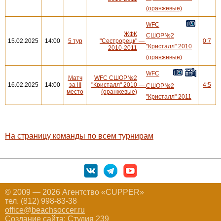
(оранжевые)
WFC
ЖФК
СШОР№2
15.02.2025
14:00
5 тур
"Сестрорецк"
—
0:7
"Кристалл" 2010
2010-2011
(оранжевые)
WFC
Матч
WFC СШОР№2
16.02.2025
14:00
за III
"Кристалл" 2010
—
4:5
СШОР№2
место
(оранжевые)
"Кристалл" 2011
На страницу команды по всем турнирам
© 2009 — 2026 Агентство «CUPPER»
тел. (812) 998-83-38
office@beachsoccer.ru
Создание сайта:
Студия 239