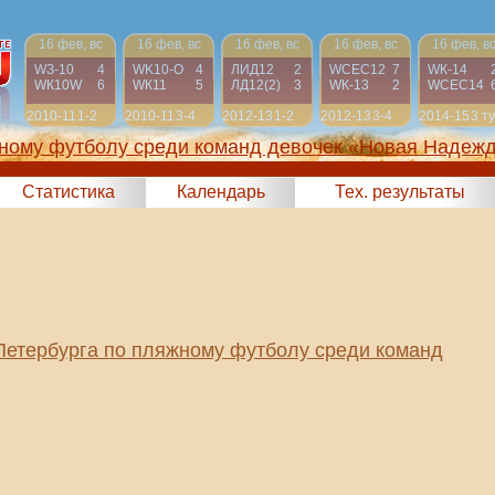
16 фев, вс
16 фев, вс
16 фев, вс
16 фев, вс
16 фев, в
WЗ-10
4
WK10-О
4
ЛИД12
2
WСЕС12
7
WК-14
WК10W
6
WК11
5
ЛД12(2)
3
WК-13
2
WСЕС14
2010-11
1-2
2010-11
3-4
2012-13
1-2
2012-13
3-4
2014-15
3 т
жному футболу среди команд девочек «Новая Надеж
2025)
Статистика
Календарь
Тех. результаты
Петербурга по пляжному футболу среди команд