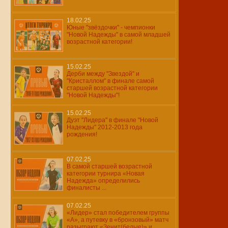
18.02.25
Юные "звёздочки" - чемпионки
"Новой Надежды" в самой младшей
возрастной категории!
15.02.25
Дерби между "Звездой" и
"Кристаллом" в финале самой
старшей возрастной категории
"Новой Надежды"!
15.02.25
Дуэт "Лидера" в финале "Новой
Надежды" 2012-2013 года
рождения!
07.02.25
В самой старшей возрастной
категории турнира «Новая
Надежда» определились
финалисты ...
07.02.25
«Лидер» стал победителем группы
«А», а путевку в «бронзовый» матч
разыграют «Зенит(белые)» и