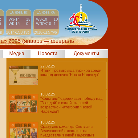
с
16 фев, вс
15 фев, сб
2
WЗ-14
18
WЗ-10
10
6
WК-15
0
WЛОК10
1
ур
2014-15
3 тур
2010-11
5 тур
да» 2025
(январь — февраль
Медиа
Новости
Документы
22.02.25
Итоги II розыгрыша турнира среди
команд девочек "Новая Надежда".
18.02.25
"Кристалл" одерживает победу над
"Звездой" в самой старшей
возрастной категории "Новой
Надежды"!
18.02.25
Сразу две команды Светланы
Великановой оказались на
пьедестале "Новой Надежды"!