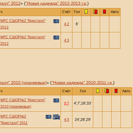
алл" 2012
» (
"Новая надежда" 2012-2013 г.р.
)
тч
Счёт
Гол
Авто
WFC СШОР№2 "Кристалл"
—
4:2
6'
2012
WFC СШОР№2 "Кристалл"
—
4:3
2012
лл" 2010 (оранжевые)
» (
"Новая надежда" 2010-2011 г.р.
)
тч
Счёт
Гол
Авто
WFC СШОР№2 "Кристалл"
—
0:7
4',7',18',33'
2010 (оранжевые)
WFC СШОР№2
—
4:5
24',28',29'
"Кристалл" 2011