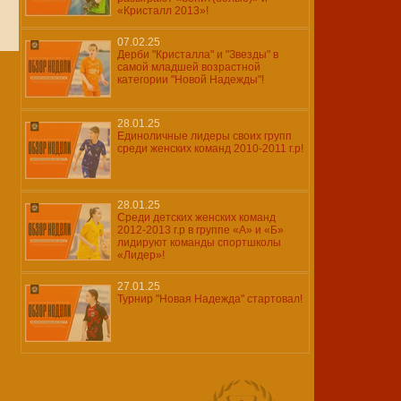
«Кристалл 2013»!
07.02.25
Дерби "Кристалла" и "Звезды" в
самой младшей возрастной
категории "Новой Надежды"!
28.01.25
Единоличные лидеры своих групп
среди женских команд 2010-2011 г.р!
28.01.25
Среди детских женских команд
2012-2013 г.р в группе «А» и «Б»
лидируют команды спортшколы
«Лидер»!
27.01.25
Турнир "Новая Надежда" стартовал!