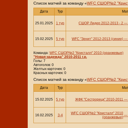
Cписок матчей за команду «
WFC СШОР№2 "Крист
Дата
Тур
Ма
25.01.2025
1 тур
СШОР Лидер 2012-2013 - 2
15.02.2025
5 тур
WFC "Зенит" 2012-2013 (синие)
Команда:
WFC СШОР№2 "Кристалл" 2010 (оранжевые)
"Новая надежда" 2010-2011 г.р.
Голы: 7
Автоголов: 0
Желтых карточек: 0
Красных карточек: 0
Cписок матчей за команду «
WFC СШОР№2 "Криста
Дата
Тур
Ма
15.02.2025
5 тур
ЖФК "Сестрорецк" 2010-2011
WFC СШОР№2 "Кристалл" 2010
16.02.2025
3-4
(оранжевые)