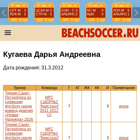
07 авг, пт
07 авг, пт
07 авг, пт
07 авг, пт
06 авг, чт
СРТ-М
3
ЦСКА-М
5
ОЛИ - С
0
КС-М
0
ЛОК-М
5
ЛОК-М
2
СТР-М
5
АЛЬЯНС
2
КрМ
6
АЛЬЯНС
1
МЛ
5 тур
МЛ
5 тур
МЛ
5 тур
МЛ
5 тур
МЛ
4 тур
Кугаева Дарья Андреевна
Дата рождения: 31.3.2012
Турнир
Команда
Г
АГ
ЖК
КК
И
Примечание
Турнир Санкт-
Петербурга по
WFC
пляжному
СШОР№2
футболу среди
"Кристалл"
7
5
игрок
команд девочек
2011-2012
«Новая
(2)
Надежда» 2026
Турнир Санкт-
Петербурга по
WFC
пляжному
СШОР№2
футболу среди
"Кристалл"
7
2
игрок