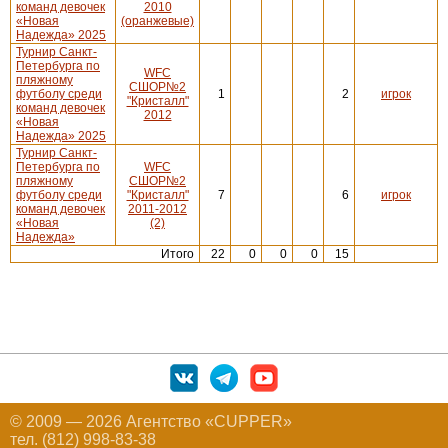
команд девочек
2010
«Новая
(оранжевые)
Надежда» 2025
Турнир Санкт-
Петербурга по
WFC
пляжному
СШОР№2
футболу среди
1
2
игрок
"Кристалл"
команд девочек
2012
«Новая
Надежда» 2025
Турнир Санкт-
Петербурга по
WFC
пляжному
СШОР№2
футболу среди
"Кристалл"
7
6
игрок
команд девочек
2011-2012
«Новая
(2)
Надежда»
Итого
22
0
0
0
15
© 2009 — 2026 Агентство «CUPPER»
тел. (812) 998-83-38