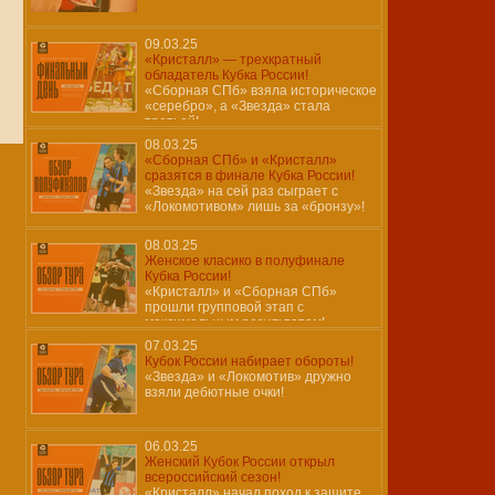
09.03.25
«Кристалл» — трехкратный
обладатель Кубка России!
«Сборная СПб» взяла историческое
«серебро», а «Звезда» стала
третьей!
08.03.25
«Сборная СПб» и «Кристалл»
сразятся в финале Кубка России!
«Звезда» на сей раз сыграет с
«Локомотивом» лишь за «бронзу»!
08.03.25
Женское класико в полуфинале
Кубка России!
«Кристалл» и «Сборная СПб»
прошли групповой этап с
максимальным результатом!
07.03.25
Кубок России набирает обороты!
«Звезда» и «Локомотив» дружно
взяли дебютные очки!
06.03.25
Женский Кубок России открыл
всероссийский сезон!
«Кристалл» начал поход к защите