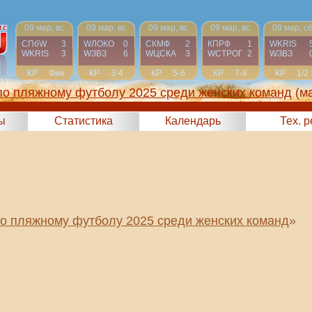
09 мар, вс
09 мар, вс
09 мар, вс
09 мар, вс
08 мар, с
СПбW
3
WЛОКО
0
СКМФ
2
КПРФ
1
WKRIS
WKRIS
3
WЗВЗ
6
WЦСКА
3
WCТРОГ
2
WЗВЗ
КР
Фин
КР
3-4
КР
5-6
КР
7-8
КР
1/2
по пляжному футболу 2025 среди женских команд
(м
ы
Статистика
Календарь
Тех. 
по пляжному футболу 2025 среди женских команд
»