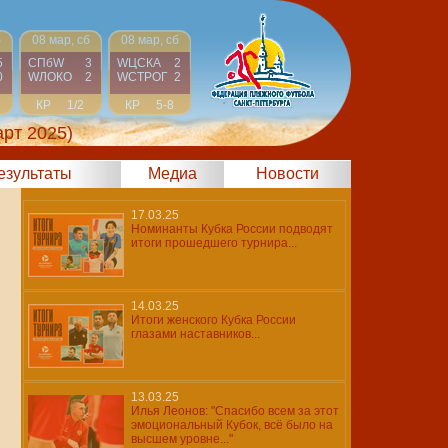
б
08 мар, сб
08 мар, сб
5
СПбW
3
WЦСКА
2
0
WЛОКО
2
WCТРОГ
2
КР
1/2
КР
5-8
арт 2025)
результаты
Медиа
Новости
17.03.25
Номинанты Кубка России подводят
итоги прошедшего турнира...
14.03.25
Итоги женского Кубка России
глазами наставников...
13.03.25
Илья Леонов: "Спасибо всем за этот
эмоциональный Кубок, всё было на
высшем уровне..."