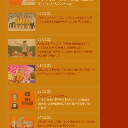
титула, а «Сборницы»
обескуражили «Звезду»!
03.03.25
Летиция Виллар и Ана Беатрис о
приближающемся Кубке России...
03.03.25
Андреа Мирон: "Мне предстоит
играть бок о бок с игроками
невероятного уровня, и это очень
волнительно"
01.03.25
Адриэль Роча: "Пляжный футбол —
это ящик с сюрпризами..."
28.02.25
Жребий брошен ...
Участники Кубка России узнали
своих соперников по групповому
этапу ...
24.02.25
Близится старт третьего в истории
женского Кубка России!