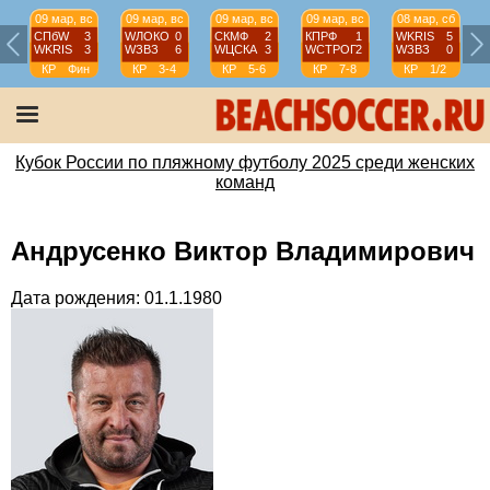
09 мар, вс
09 мар, вс
09 мар, вс
09 мар, вс
08 мар, сб
СПбW
3
WЛОКО
0
СКМФ
2
КПРФ
1
WKRIS
5
WKRIS
3
WЗВЗ
6
WЦСКА
3
WCТРОГ
2
WЗВЗ
0
КР
Фин
КР
3-4
КР
5-6
КР
7-8
КР
1/2
Кубок России по пляжному футболу 2025 среди женских
команд
Андрусенко Виктор Владимирович
Дата рождения: 01.1.1980