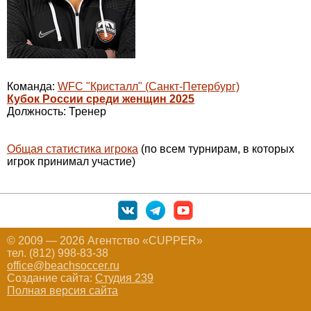
Команда:
WFC "Кристалл" (Санкт-Петербург)
Кубок России среди женщин 2025
Должность: Тренер
Общая статистика игрока
(по всем турнирам, в которых
игрок принимал участие)
© 2009 — 2026 Агентство «CUPPER»
тел. (812) 998-83-38
office@beachsoccer.ru
Создание сайта:
Студия 239
Полная версия сайта