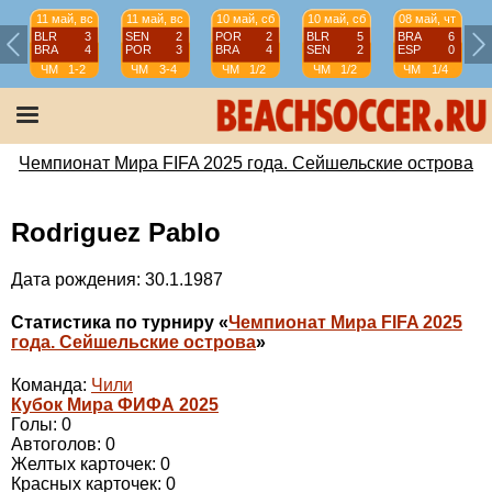
11 май, вс
11 май, вс
10 май, сб
10 май, сб
08 май, чт
BLR
3
SEN
2
POR
2
BLR
5
BRA
6
BRA
4
POR
3
BRA
4
SEN
2
ESP
0
ЧМ
1-2
ЧМ
3-4
ЧМ
1/2
ЧМ
1/2
ЧМ
1/4
Чемпионат Мира FIFA 2025 года. Сейшельские острова
Rodriguez Pablo
Дата рождения: 30.1.1987
Статистика по турниру «
Чемпионат Мира FIFA 2025
года. Сейшельские острова
»
Команда:
Чили
Кубок Мира ФИФА 2025
Голы: 0
Автоголов: 0
Желтых карточек: 0
Красных карточек: 0