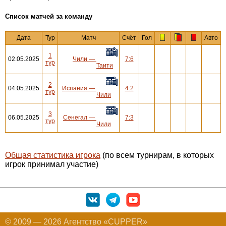
Cписок матчей за команду
Дата
Тур
Матч
Счёт
Гол
Авто
1
02.05.2025
Чили
—
7:6
тур
Таити
2
04.05.2025
Испания
—
4:2
тур
Чили
3
06.05.2025
Сенегал
—
7:3
тур
Чили
Общая статистика игрока
(по всем турнирам, в которых
игрок принимал участие)
© 2009 — 2026 Агентство «CUPPER»