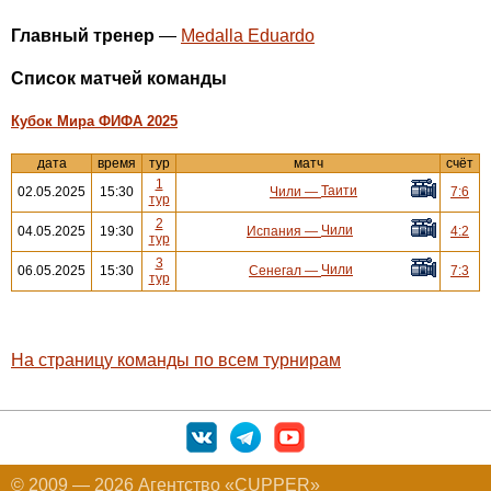
Главный тренер
—
Medalla Eduardo
Cписок матчей команды
Кубок Мира ФИФА 2025
дата
время
тур
матч
счёт
1
Таити
02.05.2025
15:30
Чили
—
7:6
тур
2
Чили
04.05.2025
19:30
Испания
—
4:2
тур
3
Чили
06.05.2025
15:30
Сенегал
—
7:3
тур
На страницу команды по всем турнирам
© 2009 — 2026 Агентство «CUPPER»