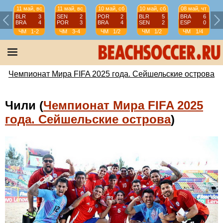
11 май, вс
11 май, вс
10 май, сб
10 май, сб
08 май, чт
BLR
3
SEN
2
POR
2
BLR
5
BRA
6
BRA
4
POR
3
BRA
4
SEN
2
ESP
0
ЧМ
1-2
ЧМ
3-4
ЧМ
1/2
ЧМ
1/2
ЧМ
1/4
Чемпионат Мира FIFA 2025 года. Сейшельские острова
Чили (
Чемпионат Мира FIFA 2025
года. Сейшельские острова
)