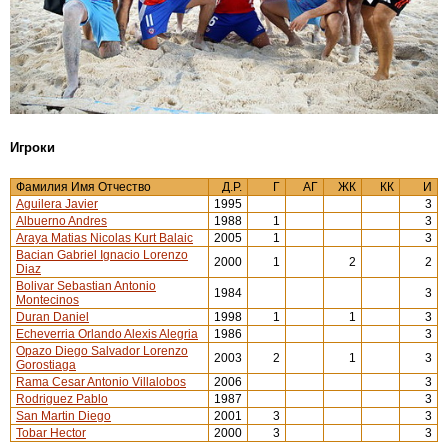
Игроки
Фамилия Имя Отчество
Д.Р.
Г
АГ
ЖК
КК
И
Aguilera Javier
1995
3
Albuerno Andres
1988
1
3
Araya Matias Nicolas Kurt Balaic
2005
1
3
Bacian Gabriel Ignacio Lorenzo
2000
1
2
2
Diaz
Bolivar Sebastian Antonio
1984
3
Montecinos
Duran Daniel
1998
1
1
3
Echeverria Orlando Alexis Alegria
1986
3
Opazo Diego Salvador Lorenzo
2003
2
1
3
Gorostiaga
Rama Cesar Antonio Villalobos
2006
3
Rodriguez Pablo
1987
3
San Martin Diego
2001
3
3
Tobar Hector
2000
3
3