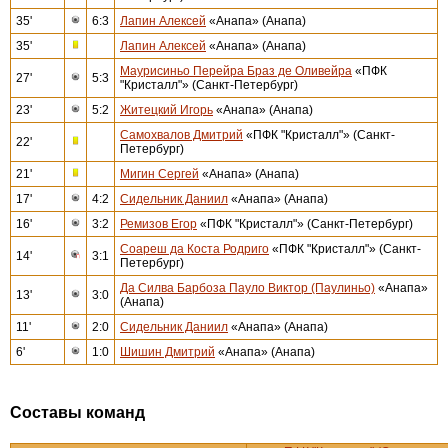
35'
6:3
Лапин Алексей
«Анапа» (Анапа)
35'
Лапин Алексей
«Анапа» (Анапа)
Маурисиньо Перейра Браз де Оливейра
«ПФК
27'
5:3
"Кристалл"» (Санкт-Петербург)
23'
5:2
Житецкий Игорь
«Анапа» (Анапа)
Самохвалов Дмитрий
«ПФК "Кристалл"» (Санкт-
22'
Петербург)
21'
Мигин Сергей
«Анапа» (Анапа)
17'
4:2
Сидельник Даниил
«Анапа» (Анапа)
16'
3:2
Ремизов Егор
«ПФК "Кристалл"» (Санкт-Петербург)
Соареш да Коста Родриго
«ПФК "Кристалл"» (Санкт-
14'
3:1
Петербург)
Да Силва Барбоза Пауло Виктор (Паулиньо)
«Анапа»
13'
3:0
(Анапа)
11'
2:0
Сидельник Даниил
«Анапа» (Анапа)
6'
1:0
Шишин Дмитрий
«Анапа» (Анапа)
Составы команд