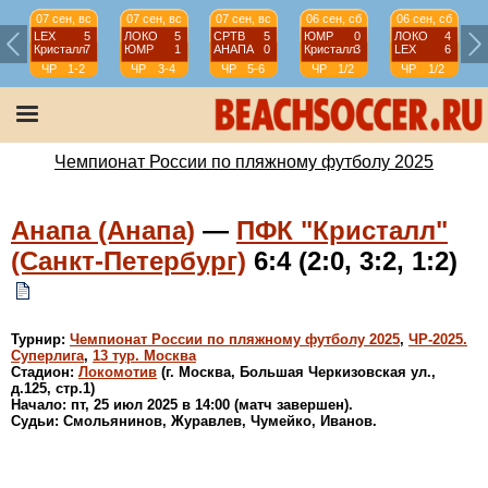
07 сен, вс
07 сен, вс
07 сен, вс
06 сен, сб
06 сен, сб
LEX
5
ЛОКО
5
СРТВ
5
ЮМР
0
ЛОКО
4
Кристалл
7
ЮМР
1
АНАПА
0
Кристалл
3
LEX
6
ЧР
1-2
ЧР
3-4
ЧР
5-6
ЧР
1/2
ЧР
1/2
Чемпионат России по пляжному футболу 2025
Анапа (Анапа)
—
ПФК "Кристалл"
(Санкт-Петербург)
6:4 (2:0, 3:2, 1:2)
Турнир:
Чемпионат России по пляжному футболу 2025
,
ЧР-2025.
Суперлига
,
13 тур. Москва
Стадион:
Локомотив
(г. Москва, Большая Черкизовская ул.,
д.125, стр.1)
Начало: пт, 25 июл 2025 в 14:00 (матч завершен).
Судьи: Смольянинов, Журавлев, Чумейко, Иванов.