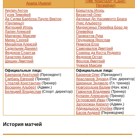
ПФК "Кристалл" (Санкт-
Анапа (Анапа)
Петербург)
Акулич Антон
Бриштель Игорь
Гусев Тимофей
Византий Олег
Да Силва Барбоза Пауло Виктор
Датинья До Насименто Брага
(Паулиньо)
Луис Альберто
Житецкий Игорь
Маурисиньо Перейра Браз де
Лапин Алексей
Оливейра
Марченко Максим
Панкратов Лука
Мигин Сергей
Прудников Ярослав
Михайлов Алексей
Ремизов Егор
Сидельник Даниил
Самохвалов Дмитрий
Федоров Спартак
Соареш да Коста Родриго
Хачатрян Карен
Федоров Остап
Шишин Дмитрий
Фролов Дмитрий
Чужков Максим
Официальные лица:
Официальные лица:
Бакланов Анатолий
(Президент)
Баринов Олег
(Президент)
Скибарь Евгений
(Тренер)
Арасланов Эдуард
(Ген. директор
Стратий Константин
(Тренер)
Ширинци Энджело
(Гл. тренер)
Восканян Альберт
(Админ.)
Новгородцев Вадим
(Нач. ком.)
Белецкий Владислав
(Спорт. директор)
Гаврилов Владимир
(Тренер)
Кулагин Александр
(Тренер)
Островский Иван
(Тренер)
Запорожан Кирилл
(Админ.)
Абдукадыров Улугбек
(Врач)
Басов Андрей
(Переводчик)
История матчей