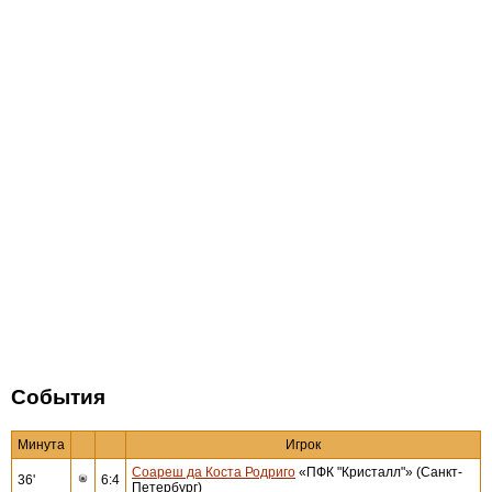
События
Минута
Игрок
Соареш да Коста Родриго
«ПФК "Кристалл"» (Санкт-
36'
6:4
Петербург)