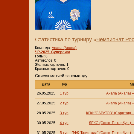
Статистика по турниру «
Чемпионат Рос
Команда:
Анапа (Анапа)
ЧР-2025. Суперлига
Голы: 6
Автоголов: 0
Желтых карточек: 1
Красных карточек: 0
Cписок матчей за команду
Дата
Тур
М
26.05.2025
1 тур
Анапа (Анапа)
27.05.2025
2 тур
Анапа (Анапа)
28.05.2025
3 тур
КПФ "САРАТОВ" (Саратов)
30.05.2025
4 тур
ЛЕКС (Санкт-Петербург)
31.05.2025
5 тур
ПФК "Кристалл" (Санкт-Петербург)