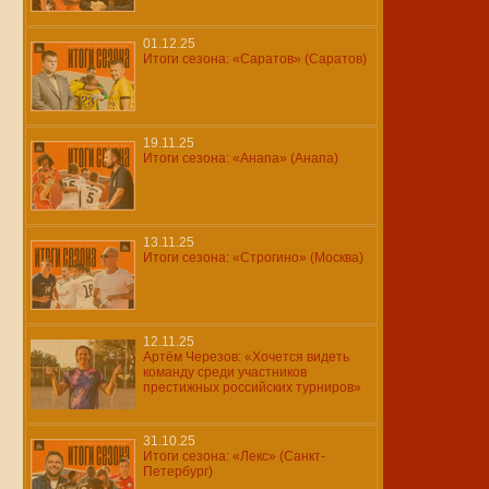
01.12.25
Итоги сезона: «Саратов» (Саратов)
19.11.25
Итоги сезона: «Анапа» (Анапа)
13.11.25
Итоги сезона: «Строгино» (Москва)
12.11.25
Артём Черезов: «Хочется видеть
команду среди участников
престижных российских турниров»
31.10.25
Итоги сезона: «Лекс» (Санкт-
Петербург)