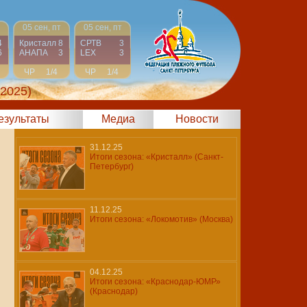
05 сен, пт
05 сен, пт
4
Кристалл
8
СРТВ
3
6
АНАПА
3
LEX
3
ЧР
1/4
ЧР
1/4
 2025)
результаты
Медиа
Новости
31.12.25
Итоги сезона: «Кристалл» (Санкт-
Петербург)
11.12.25
Итоги сезона: «Локомотив» (Москва)
04.12.25
Итоги сезона: «Краснодар-ЮМР»
(Краснодар)