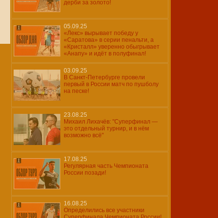
дерби за золото!
05.09.25
«Лекс» вырывает победу у
«Саратова» в серии пенальти, а
«Кристалл» уверенно обыгрывает
«Анапу» и идёт в полуфинал!
03.09.25
В Санкт-Петербурге провели
первый в России матч по пушболу
на песке!
23.08.25
Михаил Лихачёв: "Суперфинал —
это отдельный турнир, и в нём
возможно всё"
17.08.25
Регулярная часть Чемпионата
России позади!
16.08.25
Определились все участники
Суперфинала Чемпионата России!