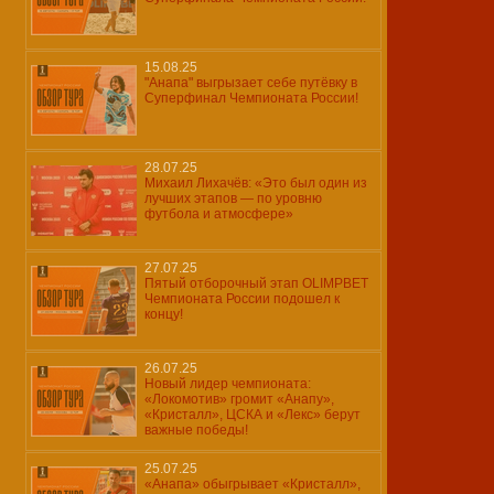
15.08.25
"Анапа" выгрызает себе путёвку в
Суперфинал Чемпионата России!
28.07.25
Михаил Лихачёв: «Это был один из
лучших этапов — по уровню
футбола и атмосфере»
27.07.25
Пятый отборочный этап OLIMPBET
Чемпионата России подошел к
концу!
26.07.25
Новый лидер чемпионата:
«Локомотив» громит «Анапу»,
«Кристалл», ЦСКА и «Лекс» берут
важные победы!
25.07.25
«Анапа» обыгрывает «Кристалл»,