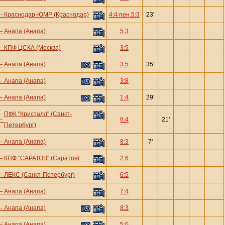
—
Краснодар-ЮМР (Краснодар)
4:4 пен.5:3
23'
—
Анапа (Анапа)
5:3
—
КПФ ЦСКА (Москва)
3:5
—
Анапа (Анапа)
3:5
35'
—
Анапа (Анапа)
3:8
—
Анапа (Анапа)
1:4
29'
ПФК "Кристалл" (Санкт-
—
6:4
21'
Петербург)
—
Анапа (Анапа)
8:3
7'
—
КПФ "САРАТОВ" (Саратов)
2:6
—
ЛЕКС (Санкт-Петербург)
6:5
—
Анапа (Анапа)
7:4
—
Анапа (Анапа)
8:3
—
Анапа (Анапа)
5:0