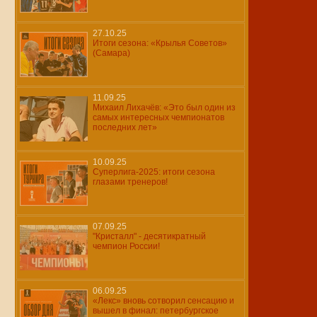
27.10.25
Итоги сезона: «Крылья Советов»
(Самара)
11.09.25
Михаил Лихачёв: «Это был один из
самых интересных чемпионатов
последних лет»
10.09.25
Суперлига-2025: итоги сезона
глазами тренеров!
07.09.25
"Кристалл" - десятикратный
чемпион России!
06.09.25
«Лекс» вновь сотворил сенсацию и
вышел в финал: петербургское