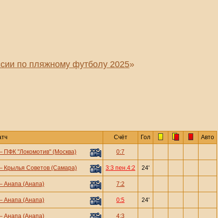
сии по пляжному футболу 2025
»
атч
Счёт
Гол
Авто
—
ПФК "Локомотив" (Москва)
0:7
—
Крылья Советов (Самара)
3:3 пен.4:2
24'
—
Анапа (Анапа)
7:2
—
Анапа (Анапа)
0:5
24'
—
Анапа (Анапа)
4:3