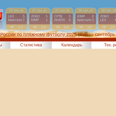
07 сен, вс
07 сен, вс
07 сен, вс
06 сен, сб
06 сен, сб
LEX
5
ЛОКО
5
СРТВ
5
ЮМР
0
ЛОКО
Кристалл
7
ЮМР
1
АНАПА
0
Кристалл
3
LEX
ЧР
1-2
ЧР
3-4
ЧР
5-6
ЧР
1/2
ЧР
1/2
России по пляжному футболу 2025
(май — сентябрь
ы
Статистика
Календарь
Тех. 