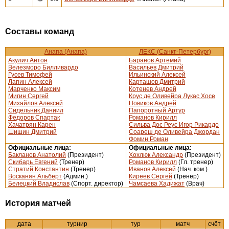
Составы команд
Анапа (Анапа)
ЛЕКС (Санкт-Петербург)
Акулич Антон
Баранов Артемий
Велезморо Билливардо
Васильев Дмитрий
Гусев Тимофей
Ильинский Алексей
Лапин Алексей
Карташов Дмитрий
Марченко Максим
Котенев Андрей
Мигин Сергей
Крус де Оливейра Лукас Хосе
Михайлов Алексей
Новиков Андрей
Сидельник Даниил
Папоротный Артур
Федоров Спартак
Романов Кирилл
Хачатрян Карен
Сильва Дос Реус Игор Рикардо
Шишин Дмитрий
Соареш де Оливейра Джордан
Фомин Роман
Официальные лица:
Официальные лица:
Бакланов Анатолий
(Президент)
Хохлюк Александр
(Президент)
Скибарь Евгений
(Тренер)
Романов Кирилл
(Гл. тренер)
Стратий Константин
(Тренер)
Иванов Алексей
(Нач. ком.)
Восканян Альберт
(Админ.)
Киреев Сергей
(Тренер)
Белецкий Владислав
(Спорт. директор)
Чамсаева Хадижат
(Врач)
История матчей
дата
турнир
тур
матч
счёт