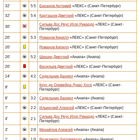
32'
5:5
Баранов Артемий
«ЛЕКС» (Санкт-Петербург)
32'
5:4
Карташов Дмитрий
«ЛЕКС» (Санкт-Петербург)
Сильва Дос Реус Игор Рикардо
«ЛЕКС» (Санкт-
30'
Петербург)
20'
5:3
Романов Кирилл
«ЛЕКС» (Санкт-Петербург)
20'
Романов Кирилл
«ЛЕКС» (Санкт-Петербург)
20'
5:2
Шишин Дмитрий
«Анапа» (Анапа)
20'
Васильев Дмитрий
«ЛЕКС» (Санкт-Петербург)
14'
4:2
Сидельник Даниил
«Анапа» (Анапа)
Крус де Оливейра Лукас Хосе
«ЛЕКС» (Санкт-
9'
Петербург)
8'
3:2
Сидельник Даниил
«Анапа» (Анапа)
7'
2:2
Ильинский Алексей
«ЛЕКС» (Санкт-Петербург)
Сильва Дос Реус Игор Рикардо
«ЛЕКС» (Санкт-
4'
2:1
Петербург)
3'
2:0
Михайлов Алексей
«Анапа» (Анапа)
1'
1:0
Велезморо Билливардо
«Анапа» (Анапа)