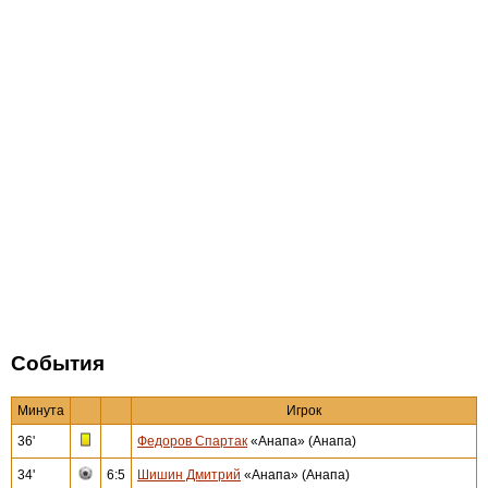
События
Минута
Игрок
36'
Федоров Спартак
«Анапа» (Анапа)
34'
6:5
Шишин Дмитрий
«Анапа» (Анапа)