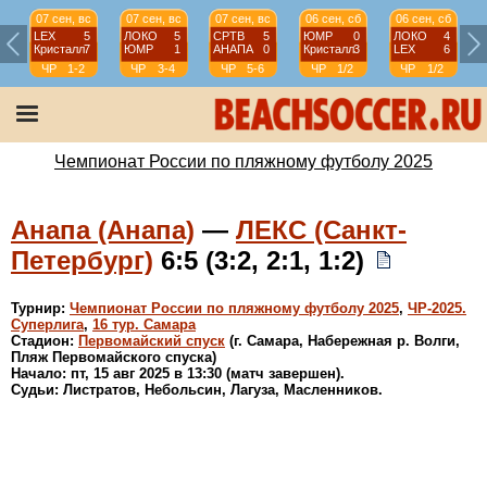
07 сен, вс
07 сен, вс
07 сен, вс
06 сен, сб
06 сен, сб
LEX
5
ЛОКО
5
СРТВ
5
ЮМР
0
ЛОКО
4
Кристалл
7
ЮМР
1
АНАПА
0
Кристалл
3
LEX
6
ЧР
1-2
ЧР
3-4
ЧР
5-6
ЧР
1/2
ЧР
1/2
Чемпионат России по пляжному футболу 2025
Анапа (Анапа)
—
ЛЕКС (Санкт-
Петербург)
6:5 (3:2, 2:1, 1:2)
Турнир:
Чемпионат России по пляжному футболу 2025
,
ЧР-2025.
Суперлига
,
16 тур. Самара
Стадион:
Первомайский спуск
(г. Самара, Набережная р. Волги,
Пляж Первомайского спуска)
Начало: пт, 15 авг 2025 в 13:30 (матч завершен).
Судьи: Листратов, Небольсин, Лагуза, Масленников.