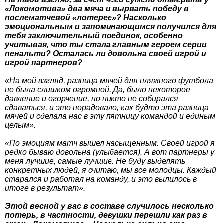
«Локомотива» два мяча и вырвать победу в
послематчевой «лотерее»? Насколько
эмоциональным и запоминающимся получился для
тебя заключительный поединок, особенно
учитывая, что ты стала главным героем серии
пенальти? Осталась ли довольна своей игрой и
игрой партнеров?
«На мой взгляд, разница мячей для пляжного футбола
не была слишком огромной. Да, было некоторое
давление и огорчение, но никто не собирался
сдаваться, и это порадовало, как будто эта разница
мячей и сделала нас в эту пятницу командой и единым
целым».
«По эмоциям матч вышел насыщенным. Своей игрой я
редко бываю довольна (улыбается). А вот партнеры у
меня лучшие, самые лучшие. Не буду выделять
конкретных людей, я считаю, мы все молодцы. Каждый
старался и работал на команду, и это вылилось в
итоге в результат».
Этой весной у вас в составе случилось несколько
потерь, в частности, девушки перешли как раз в