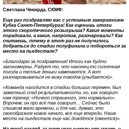
Светлана Чекирда, СКМФ:
Еще раз поздравляю вас с успешным завершением
Кубка Санкт-Петербурга! Как оценишь итоги
этого скоротечного розыгрыша? Какие моменты
порадовали, а какие, напротив, разочаровали? Как
считаешь, почему в этот раз не получилось
добраться до стадии полуфинала и побороться за
место на пьедестале?
«Благодарю за поздравления! Итоги как будто
закономерны. Радует то, что наконец-то солнечная
погода и теплые деньки намечаются. А вот
разочаровываться не вижу поводов (улыбается)».
«Команда находится в стадии больших перемен, был
заметный спад результативности, но, как говорит
нам тренер: «Ничего страшного, это нормально».
Впрочем, он про всё так говорит… Сейчас было
слишком мало времени, и для нас, думаю, это
своеобразное новое начало, все еще впереди. Наше
место на пьедестале еще нас дождётся (смеется)».
На твой взгляд, за счет чего сумели отыграть у