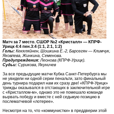
Матч за 7 место. СШОР №2 «Кристалл» — КПРФ-
Урицк 4:4 пен.3:4 (1:1, 2:1, 1:2)
Голы:
Кекяляйнен, Шошкина Е.-2, Барсегян — Климчук,
Яковлева, Жинкина, Семенова.
Предупреждения:
Леонова (КПРФ-Урицк).
Судьи:
Сурикова, Якуничев
За все предыдущие матчи Кубка Санкт-Петербурга мы
не увидели ни одной серии пенальти, зато финальный
день турнира подарил нам их сразу две! «КПРФ-Урицк»
трижды оказывался в отстающих в заключительной игре
с «Кристаллом-м», однако это не помешало команде
вырвать победу и вместе с ней седьмую позицию в
послематчевой «лотерее».
Несмотря на то, что «коммунистки» в преддверии этой