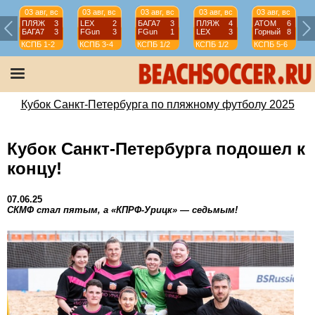
03 авг, вс
03 авг, вс
03 авг, вс
03 авг, вс
03 авг, вс
ПЛЯЖ
3
LEX
2
БАГА7
3
ПЛЯЖ
4
АТОМ
6
БАГА7
3
FGun
3
FGun
1
LEX
3
Горный
8
КСПБ
1-2
КСПБ
3-4
КСПБ
1/2
КСПБ
1/2
КСПБ
5-6
Кубок Санкт-Петербурга по пляжному футболу 2025
Кубок Санкт-Петербурга подошел к
концу!
07.06.25
СКМФ стал пятым, а «КПРФ-Урицк» — седьмым!