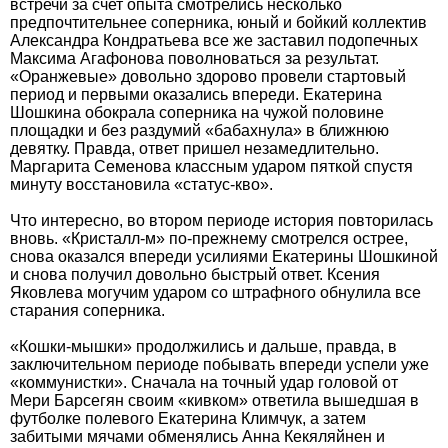
встречи за счет опыта смотрелись несколько
предпочтительнее соперника, юный и бойкий коллектив
Александра Кондратьева все же заставил подопечных
Максима Агафонова поволноваться за результат.
«Оранжевые» довольно здорово провели стартовый
период и первыми оказались впереди. Екатерина
Шошкина обокрала соперника на чужой половине
площадки и без раздумий «бабахнула» в ближнюю
девятку. Правда, ответ пришел незамедлительно.
Маргарита Семенова классным ударом пяткой спустя
минуту восстановила «статус-кво».
Что интересно, во втором периоде история повторилась
вновь. «Кристалл-м» по-прежнему смотрелся острее,
снова оказался впереди усилиями Екатерины Шошкиной
и снова получил довольно быстрый ответ. Ксения
Яковлева могучим ударом со штрафного обнулила все
старания соперника.
«Кошки-мышки» продолжились и дальше, правда, в
заключительном периоде побывать впереди успели уже
«коммунистки». Сначала на точный удар головой от
Мери Барсегян своим «кивком» ответила вышедшая в
футболке полевого Екатерина Климчук, а затем
забитыми мячами обменялись Анна Кекяляйнен и