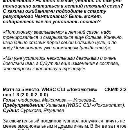
коллектива? На твой взгляд, удалось ли вам уже
полноценно вкатиться в летний пляжный сезон?
С какими ожиданиями подходите к старту
регулярного Чемпионата? Быть может,
собираетесь как-то усиливать состав?
«Потихоньку вкатываемся в летний сезон, надо
тренироваться и сыгрываться еще больше. Конечно,
изначально ставим перед собой большие цели, а по
ходу Чемпионата уже посмотрим (улыбается)».
«Мы уже усилились несколькими девочками и очень
довольны ими, а будут ли еще изменения в составе,
это вопросы к капитану и тренеру!»
Матч за 5 место. WBSC СШ «Локомотив» — СКМФ 2:2
пен.1:3 (2:0, 0:2, 0:0)
Голы:
Федорова, Максимова — Улогова-2.
Предупреждения:
Ушакова (WBSC СШ «Локомотив»).
Судьи:
Сурикова, Якуничев
Заключительный поединок турнира получился ничуть не
менее эмоциональным и драматичным. В битве за пятое