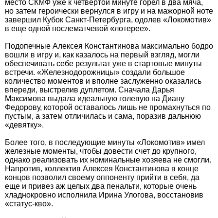
место СКМФ уже к четвертой минуте горел в два мяча,
но затем героически вернулся в игру и на мажорной ноте
завершил Кубок Санкт-Петербурга, одолев «Локомотив»
в еще одной послематчевой «лотерее».
Подопечные Алексея Константинова максимально бодро
вошли в игру и, как казалось на первый взгляд, могли
обеспечивать себе результат уже в стартовые минуты
встречи. «Железнодорожницы» создали большое
количество моментов и вполне заслуженно оказались
впереди, выстрелив дуплетом. Сначала Дарья
Максимова выдала идеальную голевую на Диану
Федорову, которой оставалось лишь не промахнуться по
пустым, а затем отличилась и сама, поразив дальнюю
«девятку».
Более того, в последующие минуты «Локомотив» имел
железные моменты, чтобы довести счет до крупного,
однако реализовать их номинальные хозяева не смогли.
Напротив, коллектив Алексея Константинова в конце
концов позволил своему оппоненту прийти в себя, да
еще и привез аж целых два пенальти, которые очень
хладнокровно исполнила Ирина Улогова, восстановив
«статус-кво».