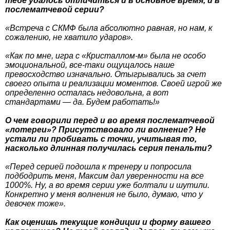
тебе удалось отличиться и в основное время, и в
послематчевой серии?
«Встреча с СКМФ была абсолютно равная, но нам, к
сожалению, не хватило ударов».
«Как по мне, игра с «Кристаллом-м» была не особо
эмоциональной, все-таки ощущалось наше
превосходство изначально. Отыгрывались за счет
своего опыта и реализации моментов. Своей игрой же
определенно осталась недовольна, а вот
стандартами — да. Будем работать!»
О чем говорили перед и во время послематчевой
«лотереи»? Присутствовало ли волнение? Не
устали ли пробивать с точки, учитывая то,
насколько длинная получилась серия пенальти?
«Перед серией подошла к тренеру и попросила
подбодрить меня, Максим дал уверенности на все
1000%. Ну, а во время серии уже болтали и шутили.
Конкретно у меня волнения не было, думаю, что у
девочек тоже».
Как оценишь текущие кондиции и форму вашего