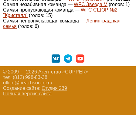
Самая незабивная команда —
WFC Звезда М
(голов: 1)
Самая пропускающая команда —
WFC СШОР №2
"Кристалл"
(голов: 15)
Самая непропускающая команда —
Ленинградская
семья
(голов: 6)
© 2009 — 2026 Агентство «CUPPER»
тел. (812) 998-83-38
office@beachsoccer.ru
Создание сайта:
Студия 239
Полная версия сайта