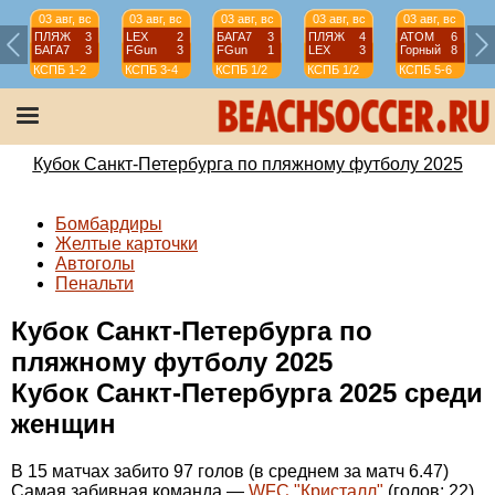
03 авг, вс
03 авг, вс
03 авг, вс
03 авг, вс
03 авг, вс
ПЛЯЖ
3
LEX
2
БАГА7
3
ПЛЯЖ
4
АТОМ
6
БАГА7
3
FGun
3
FGun
1
LEX
3
Горный
8
КСПБ
1-2
КСПБ
3-4
КСПБ
1/2
КСПБ
1/2
КСПБ
5-6
Кубок Санкт-Петербурга по пляжному футболу 2025
Бомбардиры
Желтые карточки
Автоголы
Пенальти
Кубок Санкт-Петербурга по
пляжному футболу 2025
Кубок Санкт-Петербурга 2025 среди
женщин
В 15 матчах забито 97 голов (в среднем за матч 6.47)
Самая забивная команда —
WFC "Кристалл"
(голов: 22)