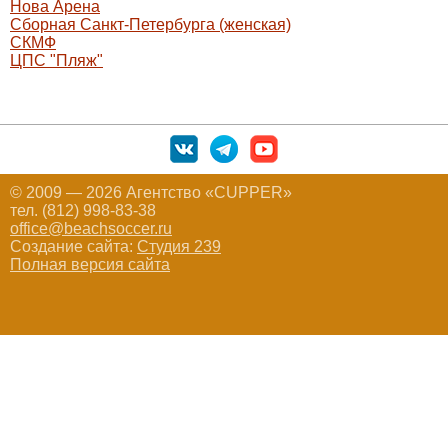
Нова Арена
Сборная Санкт-Петербурга (женская)
СКМФ
ЦПС "Пляж"
© 2009 — 2026 Агентство «CUPPER»
тел. (812) 998-83-38
office@beachsoccer.ru
Создание сайта:
Студия 239
Полная версия сайта