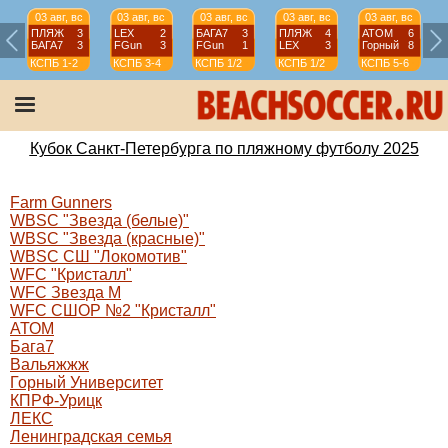
03 авг, вс
03 авг, вс
03 авг, вс
03 авг, вс
03 авг, вс
ПЛЯЖ
3
LEX
2
БАГА7
3
ПЛЯЖ
4
АТОМ
6
БАГА7
3
FGun
3
FGun
1
LEX
3
Горный
8
КСПБ
1-2
КСПБ
3-4
КСПБ
1/2
КСПБ
1/2
КСПБ
5-6
Кубок Санкт-Петербурга по пляжному футболу 2025
Farm Gunners
WBSC "Звезда (белые)"
WBSC "Звезда (красные)"
WBSC СШ "Локомотив"
WFC "Кристалл"
WFC Звезда М
WFC СШОР №2 "Кристалл"
АТОМ
Бага7
Вальяжжж
Горный Университет
КПРФ-Урицк
ЛЕКС
Ленинградская семья