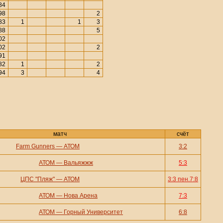
84
98
2
83
1
1
3
88
5
02
02
2
91
82
1
2
94
3
4
матч
счёт
Farm Gunners
—
АТОМ
3:2
АТОМ
—
Вальяжжж
5:3
ЦПС "Пляж"
—
АТОМ
3:3 пен.7:8
АТОМ
—
Нова Арена
7:3
АТОМ
—
Горный Университет
6:8