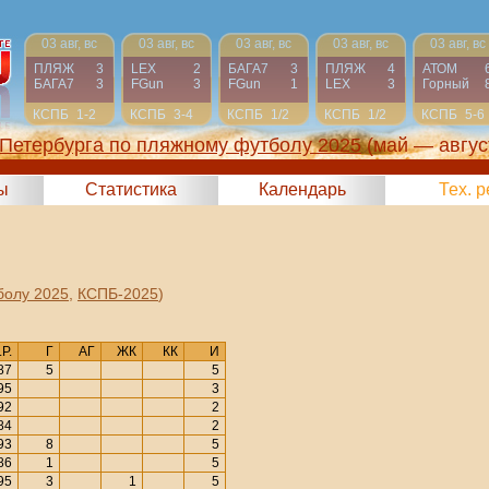
03 авг, вс
03 авг, вс
03 авг, вс
03 авг, вс
03 авг, вс
ПЛЯЖ
3
LEX
2
БАГА7
3
ПЛЯЖ
4
АТОМ
БАГА7
3
FGun
3
FGun
1
LEX
3
Горный
КСПБ
1-2
КСПБ
3-4
КСПБ
1/2
КСПБ
1/2
КСПБ
5-6
-Петербурга по пляжному футболу 2025
(май — авгус
ы
Статистика
Календарь
Тех. 
болу 2025
,
КСПБ-2025
)
.Р.
Г
АГ
ЖК
КК
И
87
5
5
95
3
92
2
84
2
93
8
5
86
1
5
95
3
1
5