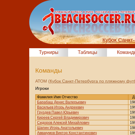
Кубок Санкт
Турниры
Таблицы
Команд
Команды
АТОМ (
Кубок Санкт-Петербурга по пляжному фут
Игроки
Фамилия Имя Отчество
Д
Барабаш Денис Валерьевич
19
Васильев Игорь Андреевич
19
Груздев Павел Юрьевич
19
Киреев Сергей Владимирович
19
Сидоров Алексей Михайлович
19
Шапин Игорь Анатольевич
19
Аввакумов Виктор Константинович
19