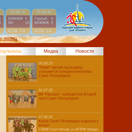
03 авг, вс
03 авг, вс
6
ВЛЖЖЖ
4
Горный
6
8
NA
15
ВЛЖЖЖ
5
КСПБ
7-8
КСПБ
5-8
т 2025)
результаты
Медиа
Новости
05.08.25
"Пляж" третий год подряд
становится победителем Кубка
Санкт-Петербурга!
01.07.25
ФК "Рассказ" - победители Второй
лиги Санкт-Петербурга!
07.06.25
Кубок Санкт-Петербурга подошел к
концу!
СКМФ стал пятым, а «КПРФ-Урицк»