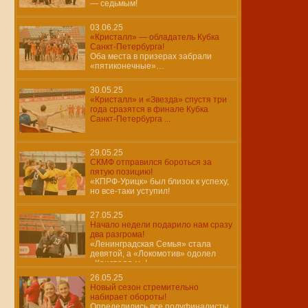
— седьмым!
03.06.25
«Кристалл» — обладатель Кубка
Санкт-Петербурга!
Оба места в призерах забрали
«пятиконечные»…
30.05.25
«Кристалл» и «Звезда» спустя три
года сразятся в финале Кубка
Санкт-Петербурга ...
29.05.25
СКМФ отправился бороться за
пятую позицию!
«КПРФ-Урицк» был близок к успеху,
но все-таки уступил!
27.05.25
Начало недели подарило нам сразу
два разгрома!
«Ленинградская Семья» стала
девятой, а «Локомотив» одолел
«Кристалл-м»!
26.05.25
Новый сезон стремительно
набирает обороты!
Определились все полуфиналисты