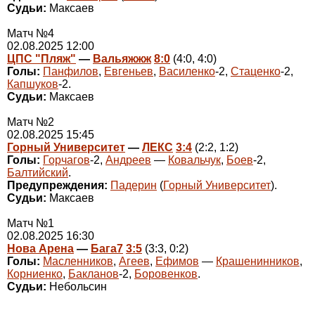
Судьи:
Максаев
Матч №4
02.08.2025 12:00
ЦПС "Пляж"
—
Вальяжжж
8:0
(4:0, 4:0)
Голы:
Панфилов
,
Евгеньев
,
Василенко
-2,
Стаценко
-2,
Капшуков
-2.
Судьи:
Максаев
Матч №2
02.08.2025 15:45
Горный Университет
—
ЛЕКС
3:4
(2:2, 1:2)
Голы:
Горчагов
-2,
Андреев
—
Ковальчук
,
Боев
-2,
Балтийский
.
Предупреждения:
Падерин
(
Горный Университет
).
Судьи:
Максаев
Матч №1
02.08.2025 16:30
Нова Арена
—
Бага7
3:5
(3:3, 0:2)
Голы:
Масленников
,
Агеев
,
Ефимов
—
Крашенинников
,
Корниенко
,
Бакланов
-2,
Боровенков
.
Судьи:
Небольсин