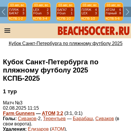
03 авг, вс
03 авг, вс
03 авг, вс
03 авг, вс
03 авг, вс
ПЛЯЖ
3
LEX
2
БАГА7
3
ПЛЯЖ
4
АТОМ
6
БАГА7
3
FGun
3
FGun
1
LEX
3
Горный
8
КСПБ
1-2
КСПБ
3-4
КСПБ
1/2
КСПБ
1/2
КСПБ
5-6
Кубок Санкт-Петербурга по пляжному футболу 2025
Кубок Санкт-Петербурга по
пляжному футболу 2025
КСПБ-2025
1 тур
Матч №3
02.08.2025 11:15
Farm Gunners
—
АТОМ
3:2
(3:1, 0:1)
Голы:
Сиваков
-2,
Терентьев
—
Барабаш
,
Сиваков
(в
свои ворота).
Удаления:
Елизаров
(
АТОМ
).