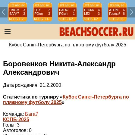
03 авг, вс
03 авг, вс
03 авг, вс
03 авг, вс
03 авг, вс
ПЛЯЖ
3
LEX
2
БАГА7
3
ПЛЯЖ
4
АТОМ
6
БАГА7
3
FGun
3
FGun
1
LEX
3
Горный
8
КСПБ
1-2
КСПБ
3-4
КСПБ
1/2
КСПБ
1/2
КСПБ
5-6
Кубок Санкт-Петербурга по пляжному футболу 2025
Боровенков Никита-Александр
Александрович
Дата рождения: 21.2.2000
Статистика по турниру «
Кубок Санкт-Петербурга по
пляжному футболу 2025
»
Команда:
Бага7
КСПБ-2025
Голы: 3
Автоголов: 0