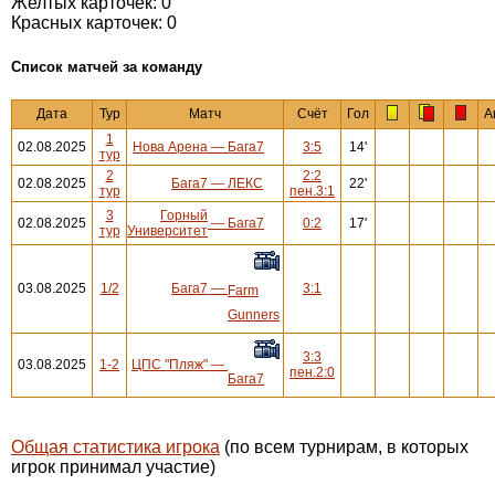
Желтых карточек: 0
Красных карточек: 0
Cписок матчей за команду
Дата
Тур
Матч
Счёт
Гол
А
1
02.08.2025
Нова Арена
—
Бага7
3:5
14'
тур
2
2:2
02.08.2025
Бага7
—
ЛЕКС
22'
тур
пен.3:1
3
Горный
02.08.2025
—
Бага7
0:2
17'
тур
Университет
03.08.2025
1/2
Бага7
—
3:1
Farm
Gunners
3:3
03.08.2025
1-2
ЦПС "Пляж"
—
пен.2:0
Бага7
Общая статистика игрока
(по всем турнирам, в которых
игрок принимал участие)