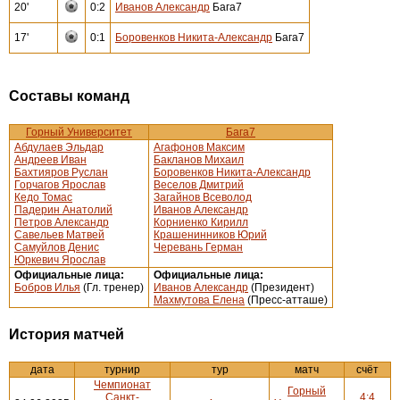
20'
0:2
Иванов Александр
Бага7
17'
0:1
Боровенков Никита-Александр
Бага7
Составы команд
Горный Университет
Бага7
Абдулаев Эльдар
Агафонов Максим
Андреев Иван
Бакланов Михаил
Бахтияров Руслан
Боровенков Никита-Александр
Горчагов Ярослав
Веселов Дмитрий
Кедо Томас
Загайнов Всеволод
Падерин Анатолий
Иванов Александр
Петров Александр
Корниенко Кирилл
Савельев Матвей
Крашенинников Юрий
Самуйлов Денис
Черевань Герман
Юркевич Ярослав
Официальные лица:
Официальные лица:
Бобров Илья
(Гл. тренер)
Иванов Александр
(Президент)
Махмутова Елена
(Пресс-атташе)
История матчей
дата
турнир
тур
матч
счёт
Чемпионат
Горный
Санкт-
4:4