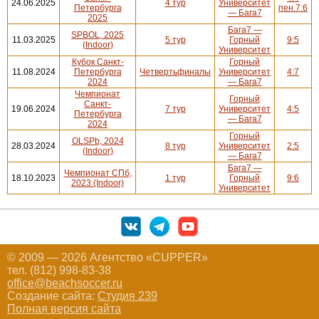
24.06.2025
4 тур
Университет
Петербурга
пен.7:6
— Бага7
2025
Бага7 —
SPBOL, 2025
11.03.2025
5 тур
Горный
9:5
(Indoor)
Университет
Кубок Санкт-
Горный
11.08.2024
Петербурга
Четвертьфиналы
Университет
4:7
2024
— Бага7
Чемпионат
Горный
Санкт-
19.06.2024
7 тур
Университет
4:5
Петербурга
— Бага7
2024
Горный
OLSPb, 2024
28.03.2024
8 тур
Университет
2:5
(Indoor)
— Бага7
Бага7 —
Чемпионат СПб,
18.10.2023
1 тур
Горный
9:6
2023 (Indoor)
Университет
© 2009 — 2026 Агентство «CUPPER»
тел. (812) 998-83-38
office@beachsoccer.ru
Создание сайта:
Студия 239
Полная версия сайта