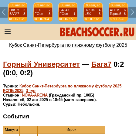
03 авг, вс
03 авг, вс
03 авг, вс
03 авг, вс
03 авг, вс
ПЛЯЖ
3
LEX
2
БАГА7
3
ПЛЯЖ
4
АТОМ
6
БАГА7
3
FGun
3
FGun
1
LEX
3
Горный
8
КСПБ
1-2
КСПБ
3-4
КСПБ
1/2
КСПБ
1/2
КСПБ
5-6
Кубок Санкт-Петербурга по пляжному футболу 2025
Горный Университет
—
Бага7
0:2
(0:0, 0:2)
Турнир:
Кубок Санкт-Петербурга по пляжному футболу 2025
,
КСПБ-2025
,
3 тур
Стадион:
NOVA-ARENA
(Гражданский пр. 100Б)
Начало: сб, 02 авг 2025 в 18:45 (матч завершен).
Судьи: Небольсин.
События
Минута
Игрок