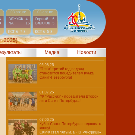
03 авг, вс
03 авг, вс
6
ВЛЖЖЖ
4
Горный
6
8
NA
15
ВЛЖЖЖ
5
КСПБ
7-8
КСПБ
5-8
т 2025)
результаты
Медиа
Новости
05.08.25
"Пляж" третий год подряд
становится победителем Кубка
Санкт-Петербурга!
01.07.25
ФК "Рассказ" - победители Второй
лиги Санкт-Петербурга!
07.06.25
Кубок Санкт-Петербурга подошел к
концу!
СКМФ стал пятым, а «КПРФ-Урицк»