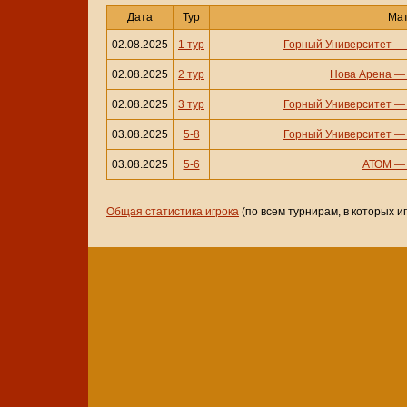
Дата
Тур
Ма
02.08.2025
1 тур
Горный Университет
02.08.2025
2 тур
Нова Арена
02.08.2025
3 тур
Горный Университет
03.08.2025
5-8
Горный Университет
03.08.2025
5-6
АТОМ
Общая статистика игрока
(по всем турнирам, в которых и