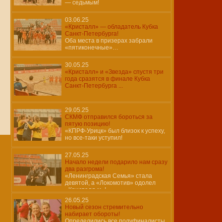
— седьмым!
03.06.25
«Кристалл» — обладатель Кубка
Санкт-Петербурга!
Оба места в призерах забрали
«пятиконечные»…
30.05.25
«Кристалл» и «Звезда» спустя три
года сразятся в финале Кубка
Санкт-Петербурга ...
29.05.25
СКМФ отправился бороться за
пятую позицию!
«КПРФ-Урицк» был близок к успеху,
но все-таки уступил!
27.05.25
Начало недели подарило нам сразу
два разгрома!
«Ленинградская Семья» стала
девятой, а «Локомотив» одолел
«Кристалл-м»!
26.05.25
Новый сезон стремительно
набирает обороты!
Определились все полуфиналисты