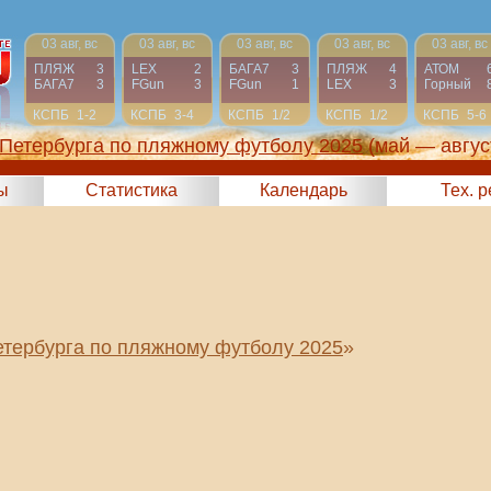
03 авг, вс
03 авг, вс
03 авг, вс
03 авг, вс
03 авг, вс
ПЛЯЖ
3
LEX
2
БАГА7
3
ПЛЯЖ
4
АТОМ
БАГА7
3
FGun
3
FGun
1
LEX
3
Горный
КСПБ
1-2
КСПБ
3-4
КСПБ
1/2
КСПБ
1/2
КСПБ
5-6
-Петербурга по пляжному футболу 2025
(май — авгус
ы
Статистика
Календарь
Тех. 
етербурга по пляжному футболу 2025
»