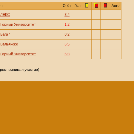
тч
Счёт
Гол
Авто
—
ЛЕКС
3:4
—
Горный Университет
1:2
—
Бага7
0:2
—
Вальяжжж
6:5
—
Горный Университет
6:8
грок принимал участие)