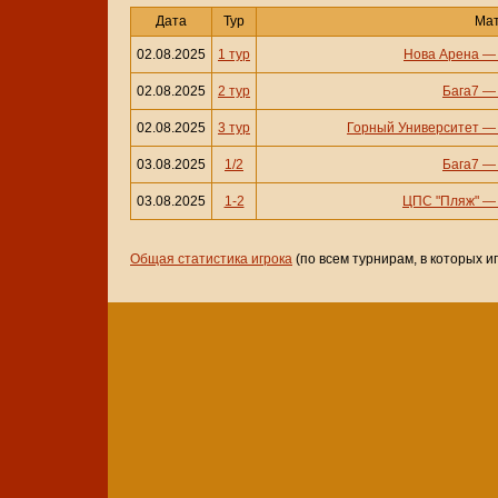
Дата
Тур
Ма
02.08.2025
1 тур
Нова Арена
02.08.2025
2 тур
Бага7
02.08.2025
3 тур
Горный Университет
03.08.2025
1/2
Бага7
03.08.2025
1-2
ЦПС "Пляж"
Общая статистика игрока
(по всем турнирам, в которых и