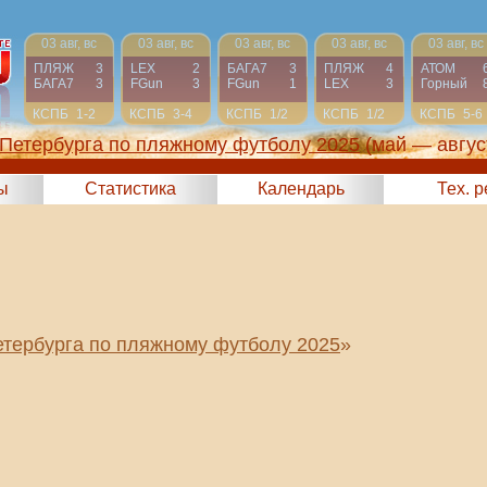
03 авг, вс
03 авг, вс
03 авг, вс
03 авг, вс
03 авг, вс
ПЛЯЖ
3
LEX
2
БАГА7
3
ПЛЯЖ
4
АТОМ
БАГА7
3
FGun
3
FGun
1
LEX
3
Горный
КСПБ
1-2
КСПБ
3-4
КСПБ
1/2
КСПБ
1/2
КСПБ
5-6
-Петербурга по пляжному футболу 2025
(май — авгус
ы
Статистика
Календарь
Тех. 
етербурга по пляжному футболу 2025
»