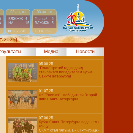
03 авг, вс
03 авг, вс
6
ВЛЖЖЖ
4
Горный
6
8
NA
15
ВЛЖЖЖ
5
КСПБ
7-8
КСПБ
5-8
т 2025)
результаты
Медиа
Новости
05.08.25
"Пляж" третий год подряд
становится победителем Кубка
Санкт-Петербурга!
01.07.25
ФК "Рассказ" - победители Второй
лиги Санкт-Петербурга!
07.06.25
Кубок Санкт-Петербурга подошел к
концу!
СКМФ стал пятым, а «КПРФ-Урицк»