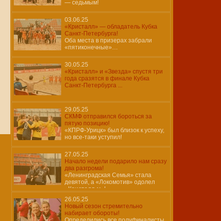
— седьмым!
03.06.25
«Кристалл» — обладатель Кубка
Санкт-Петербурга!
Оба места в призерах забрали
«пятиконечные»…
30.05.25
«Кристалл» и «Звезда» спустя три
года сразятся в финале Кубка
Санкт-Петербурга ...
29.05.25
СКМФ отправился бороться за
пятую позицию!
«КПРФ-Урицк» был близок к успеху,
но все-таки уступил!
27.05.25
Начало недели подарило нам сразу
два разгрома!
«Ленинградская Семья» стала
девятой, а «Локомотив» одолел
«Кристалл-м»!
26.05.25
Новый сезон стремительно
набирает обороты!
Определились все полуфиналисты