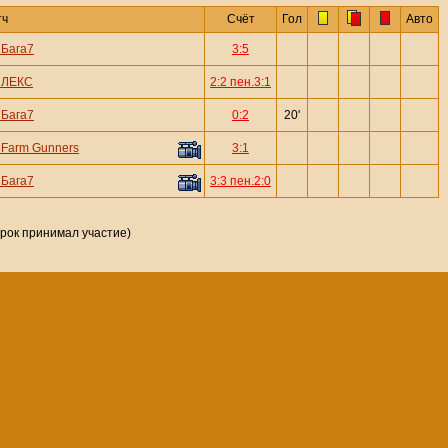
тч
Счёт
Гол
Авто
—
Бага7
3:5
—
ЛЕКС
2:2 пен.3:1
—
Бага7
0:2
20'
—
Farm Gunners
3:1
—
Бага7
3:3 пен.2:0
грок принимал участие)