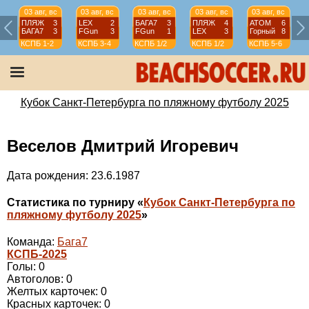
03 авг, вс
03 авг, вс
03 авг, вс
03 авг, вс
03 авг, вс
ПЛЯЖ
3
LEX
2
БАГА7
3
ПЛЯЖ
4
АТОМ
6
БАГА7
3
FGun
3
FGun
1
LEX
3
Горный
8
КСПБ
1-2
КСПБ
3-4
КСПБ
1/2
КСПБ
1/2
КСПБ
5-6
Кубок Санкт-Петербурга по пляжному футболу 2025
Веселов Дмитрий Игоревич
Дата рождения: 23.6.1987
Статистика по турниру «
Кубок Санкт-Петербурга по
пляжному футболу 2025
»
Команда:
Бага7
КСПБ-2025
Голы: 0
Автоголов: 0
Желтых карточек: 0
Красных карточек: 0