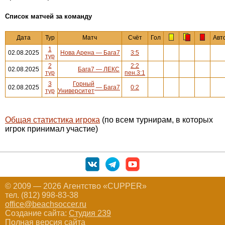
Cписок матчей за команду
Дата
Тур
Матч
Счёт
Гол
Авт
1
02.08.2025
Нова Арена
—
Бага7
3:5
тур
2
2:2
02.08.2025
Бага7
—
ЛЕКС
тур
пен.3:1
3
Горный
02.08.2025
—
Бага7
0:2
тур
Университет
Общая статистика игрока
(по всем турнирам, в которых
игрок принимал участие)
© 2009 — 2026 Агентство «CUPPER»
тел. (812) 998-83-38
office@beachsoccer.ru
Создание сайта:
Студия 239
Полная версия сайта