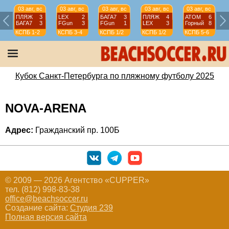
03 авг, вс
03 авг, вс
03 авг, вс
03 авг, вс
03 авг, вс
ПЛЯЖ
3
LEX
2
БАГА7
3
ПЛЯЖ
4
АТОМ
6
БАГА7
3
FGun
3
FGun
1
LEX
3
Горный
8
КСПБ
1-2
КСПБ
3-4
КСПБ
1/2
КСПБ
1/2
КСПБ
5-6
Кубок Санкт-Петербурга по пляжному футболу 2025
NOVA-ARENA
Адрес:
Гражданский пр. 100Б
© 2009 — 2026 Агентство «CUPPER»
тел. (812) 998-83-38
office@beachsoccer.ru
Создание сайта:
Студия 239
Полная версия сайта