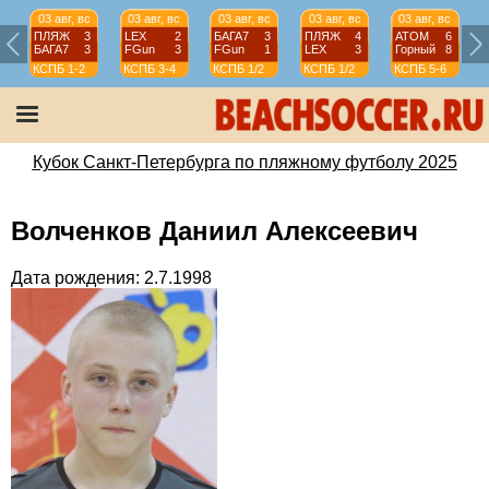
03 авг, вс
03 авг, вс
03 авг, вс
03 авг, вс
03 авг, вс
ПЛЯЖ
3
LEX
2
БАГА7
3
ПЛЯЖ
4
АТОМ
6
БАГА7
3
FGun
3
FGun
1
LEX
3
Горный
8
КСПБ
1-2
КСПБ
3-4
КСПБ
1/2
КСПБ
1/2
КСПБ
5-6
Кубок Санкт-Петербурга по пляжному футболу 2025
Волченков Даниил Алексеевич
Дата рождения: 2.7.1998