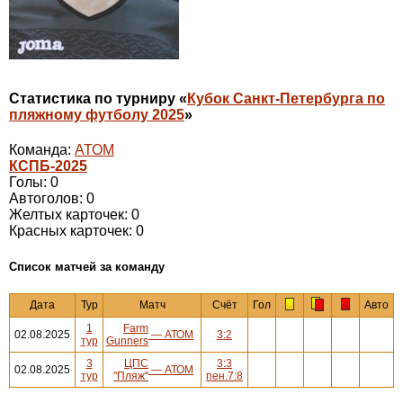
Статистика по турниру «
Кубок Санкт-Петербурга по
пляжному футболу 2025
»
Команда:
АТОМ
КСПБ-2025
Голы: 0
Автоголов: 0
Желтых карточек: 0
Красных карточек: 0
Cписок матчей за команду
Дата
Тур
Матч
Счёт
Гол
Авто
1
Farm
02.08.2025
—
АТОМ
3:2
тур
Gunners
3
ЦПС
3:3
02.08.2025
—
АТОМ
тур
"Пляж"
пен.7:8