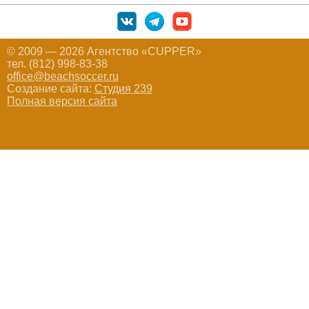
© 2009 — 2026 Агентство «CUPPER»
тел. (812) 998-83-38
office@beachsoccer.ru
Создание сайта:
Студия 239
Полная версия сайта