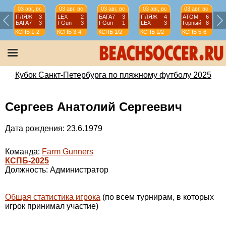
03 авг, вс
03 авг, вс
03 авг, вс
03 авг, вс
03 авг, вс
ПЛЯЖ
3
LEX
2
БАГА7
3
ПЛЯЖ
4
АТОМ
6
БАГА7
3
FGun
3
FGun
1
LEX
3
Горный
8
КСПБ
1-2
КСПБ
3-4
КСПБ
1/2
КСПБ
1/2
КСПБ
5-6
Кубок Санкт-Петербурга по пляжному футболу 2025
Сергеев Анатолий Сергеевич
Дата рождения: 23.6.1979
Команда:
Farm Gunners
КСПБ-2025
Должность: Администратор
Общая статистика игрока
(по всем турнирам, в которых
игрок принимал участие)