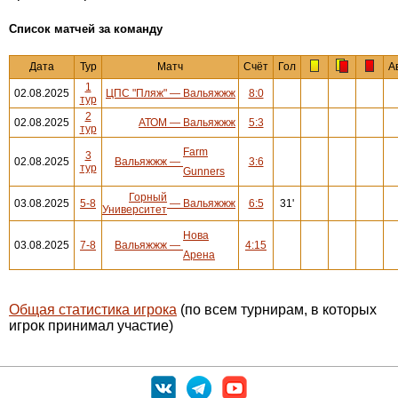
Cписок матчей за команду
Дата
Тур
Матч
Счёт
Гол
А
1
02.08.2025
ЦПС "Пляж"
—
Вальяжжж
8:0
тур
2
02.08.2025
АТОМ
—
Вальяжжж
5:3
тур
Farm
3
02.08.2025
Вальяжжж
—
3:6
тур
Gunners
Горный
03.08.2025
5-8
—
Вальяжжж
6:5
31'
Университет
Нова
03.08.2025
7-8
Вальяжжж
—
4:15
Арена
Общая статистика игрока
(по всем турнирам, в которых
игрок принимал участие)