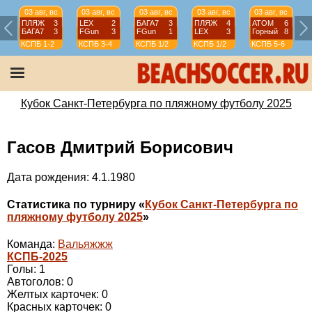
03 авг, вс
03 авг, вс
03 авг, вс
03 авг, вс
03 авг, вс
ПЛЯЖ
3
LEX
2
БАГА7
3
ПЛЯЖ
4
АТОМ
6
БАГА7
3
FGun
3
FGun
1
LEX
3
Горный
8
КСПБ
1-2
КСПБ
3-4
КСПБ
1/2
КСПБ
1/2
КСПБ
5-6
Кубок Санкт-Петербурга по пляжному футболу 2025
Гасов Дмитрий Борисович
Дата рождения: 4.1.1980
Статистика по турниру «
Кубок Санкт-Петербурга по
пляжному футболу 2025
»
Команда:
Вальяжжж
КСПБ-2025
Голы: 1
Автоголов: 0
Желтых карточек: 0
Красных карточек: 0