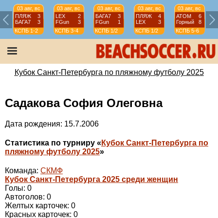
03 авг, вс
03 авг, вс
03 авг, вс
03 авг, вс
03 авг, вс
ПЛЯЖ
3
LEX
2
БАГА7
3
ПЛЯЖ
4
АТОМ
6
БАГА7
3
FGun
3
FGun
1
LEX
3
Горный
8
КСПБ
1-2
КСПБ
3-4
КСПБ
1/2
КСПБ
1/2
КСПБ
5-6
Кубок Санкт-Петербурга по пляжному футболу 2025
Садакова София Олеговна
Дата рождения: 15.7.2006
Статистика по турниру «
Кубок Санкт-Петербурга по
пляжному футболу 2025
»
Команда:
СКМФ
Кубок Санкт-Петербурга 2025 среди женщин
Голы: 0
Автоголов: 0
Желтых карточек: 0
Красных карточек: 0