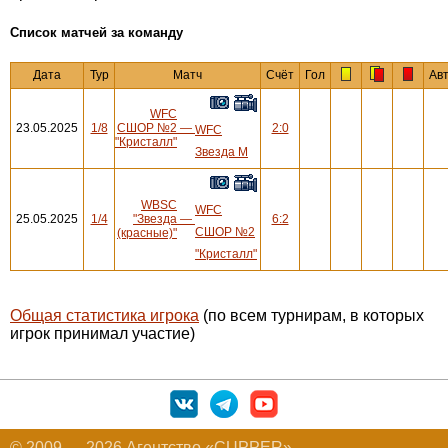
Cписок матчей за команду
Дата
Тур
Матч
Счёт
Гол
Ав
WFC
23.05.2025
1/8
СШОР №2
—
2:0
WFC
"Кристалл"
Звезда М
WBSC
WFC
25.05.2025
1/4
"Звезда
—
6:2
СШОР №2
(красные)"
"Кристалл"
Общая статистика игрока
(по всем турнирам, в которых
игрок принимал участие)
© 2009 — 2026 Агентство «CUPPER»