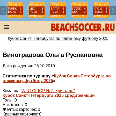
03 авг, вс
03 авг, вс
03 авг, вс
03 авг, вс
03 авг, вс
ПЛЯЖ
3
LEX
2
БАГА7
3
ПЛЯЖ
4
АТОМ
6
БАГА7
3
FGun
3
FGun
1
LEX
3
Горный
8
КСПБ
1-2
КСПБ
3-4
КСПБ
1/2
КСПБ
1/2
КСПБ
5-6
Кубок Санкт-Петербурга по пляжному футболу 2025
Виноградова Ольга Руслановна
Дата рождения: 28.10.2010
Статистика по турниру «
Кубок Санкт-Петербурга по
пляжному футболу 2025
»
Команда:
WFC СШОР №2 "Кристалл"
Кубок Санкт-Петербурга 2025 среди женщин
Голы: 0
Автоголов: 0
Желтых карточек: 0
Красных карточек: 0