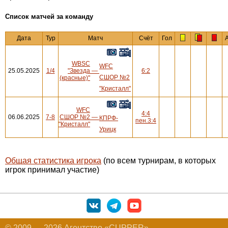
Cписок матчей за команду
Дата
Тур
Матч
Счёт
Гол
WBSC
WFC
25.05.2025
1/4
"Звезда
—
6:2
СШОР №2
(красные)"
"Кристалл"
WFC
4:4
06.06.2025
7-8
СШОР №2
—
КПРФ-
пен.3:4
"Кристалл"
Урицк
Общая статистика игрока
(по всем турнирам, в которых
игрок принимал участие)
© 2009 — 2026 Агентство «CUPPER»