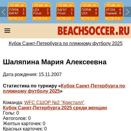
03 авг, вс
03 авг, вс
03 авг, вс
03 авг, вс
03 авг, вс
ПЛЯЖ
3
LEX
2
БАГА7
3
ПЛЯЖ
4
АТОМ
6
БАГА7
3
FGun
3
FGun
1
LEX
3
Горный
8
КСПБ
1-2
КСПБ
3-4
КСПБ
1/2
КСПБ
1/2
КСПБ
5-6
Кубок Санкт-Петербурга по пляжному футболу 2025
Шаляпина Мария Алексеевна
Дата рождения: 15.11.2007
Статистика по турниру «
Кубок Санкт-Петербурга по
пляжному футболу 2025
»
Команда:
WFC СШОР №2 "Кристалл"
Кубок Санкт-Петербурга 2025 среди женщин
Голы: 0
Автоголов: 0
Желтых карточек: 0
Красных карточек: 0